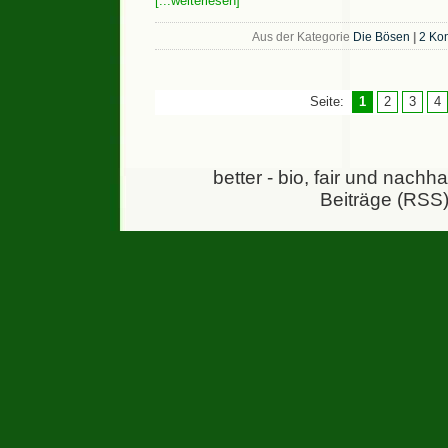
[...weiterlesen]
Aus der Kategorie
Die Bösen
|
2 Ko
Seite:
1
2
3
4
better - bio, fair und nachh
Beiträge (RSS