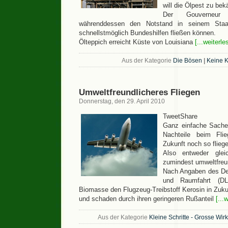
will die Ölpest zu be
Der Gouverneur
währenddessen den Notstand in seinem Staa
schnellstmöglich Bundeshilfen fließen können.
Ölteppich erreicht Küste von Louisiana
[...weiterle
Aus der Kategorie
Die Bösen
|
Keine 
Umweltfreundlicheres Fliegen
Donnerstag, den 29. April 2010
TweetShare
Ganz einfache Sache
Nachteile beim Fli
Zukunft noch so fliege
Also entweder glei
zumindest umweltfreun
Nach Angaben des Deu
und Raumfahrt (D
Biomasse den Flugzeug-Treibstoff Kerosin in Zuku
und schaden durch ihren geringeren Rußanteil
[...
Aus der Kategorie
Kleine Schritte - Grosse Wir