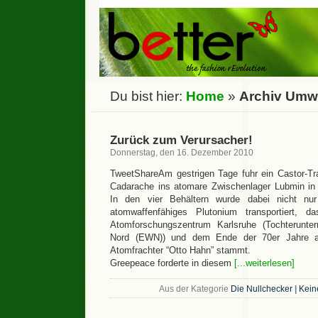
Du bist hier:
Home
»
Archiv Umw
Zurück zum Verursacher!
Donnerstag, den 16. Dezember 2010
TweetShareAm gestrigen Tage fuhr ein Castor-Tr
Cadarache ins atomare Zwischenlager Lubmin i
In den vier Behältern wurde dabei nicht nu
atomwaffenfähiges Plutonium transportiert, 
Atomforschungszentrum Karlsruhe (Tochterunte
Nord (EWN)) und dem Ende der 70er Jahre a
Atomfrachter “Otto Hahn” stammt.
Greepeace forderte in diesem
[...weiterlesen]
Aus der Kategorie
Die Nullchecker
|
Kein