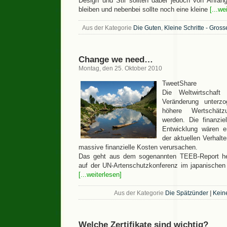
Design und Stil sollten dabei jedoch von Anfan
bleiben und nebenbei sollte noch eine kleine
[...we
Aus der Kategorie
Die Guten
,
Kleine Schritte - Gros
Change we need…
Montag, den 25. Oktober 2010
TweetShare
Die Weltwirtschaft
Veränderung unterz
höhere Wertschätz
werden. Die finanziel
Entwicklung wären e
der aktuellen Verhalt
massive finanzielle Kosten verursachen.
Das geht aus dem sogenannten TEEB-Report her
auf der UN-Artenschutzkonferenz im japanischen
[...weiterlesen]
Aus der Kategorie
Die Spätzünder
|
Kein
Welche Zertifikate sind wichtig?