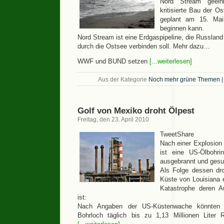
Nord Stream geein
kritisierte Bau der O
geplant am 15. Mai
beginnen kann.
Nord Stream ist eine Erdgaspipeline, die Russlan
durch die Ostsee verbinden soll. Mehr dazu…
WWF und BUND setzen
[...weiterlesen]
Aus der Kategorie
Noch mehr grüne Themen
|
Golf von Mexiko droht Ölpest
Freitag, den 23. April 2010
TweetShare
Nach einer Explosion
ist eine US-Ölbohr
ausgebrannt und gesu
Als Folge dessen dr
Küste von Louisiana 
Katastrophe deren 
ist:
Nach Angaben der US-Küstenwache könnten 
Bohrloch täglich bis zu 1,13 Millionen Liter