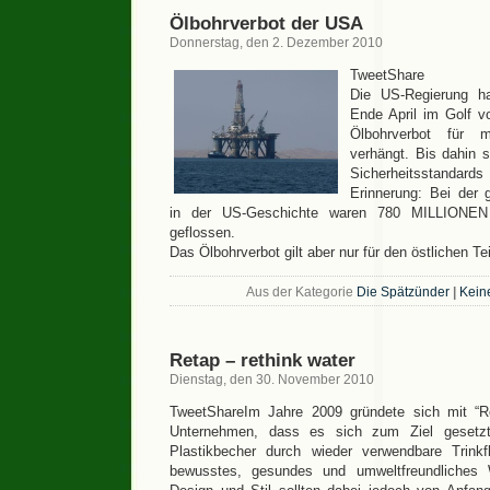
Ölbohrverbot der USA
Donnerstag, den 2. Dezember 2010
TweetShare
Die US-Regierung ha
Ende April im Golf v
Ölbohrverbot für 
verhängt. Bis dahin 
Sicherheitsstandar
Erinnerung: Bei der 
in der US-Geschichte waren 780 MILLIONEN 
geflossen.
Das Ölbohrverbot gilt aber nur für den östlichen Te
Aus der Kategorie
Die Spätzünder
|
Kein
Retap – rethink water
Dienstag, den 30. November 2010
TweetShareIm Jahre 2009 gründete sich mit “R
Unternehmen, dass es sich zum Ziel gesetz
Plastikbecher durch wieder verwendbare Trink
bewusstes, gesundes und umweltfreundliches W