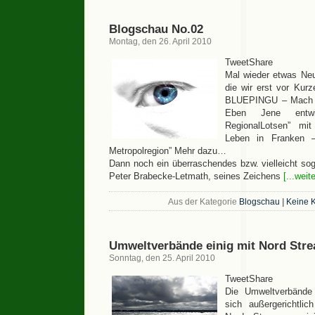
Blogschau No.02
Montag, den 26. April 2010
TweetShare
Mal wieder etwas N
die wir erst vor Kurz
BLUEPINGU – Mach de
Eben Jene entwi
RegionalLotsen” mi
Leben in Franken 
Metropolregion” Mehr dazu…
Dann noch ein überraschendes bzw. vielleicht sog
Peter Brabecke-Letmath, seines Zeichens
[...weit
Aus der Kategorie
Blogschau
|
Keine 
Umweltverbände einig mit Nord Str
Sonntag, den 25. April 2010
TweetShare
Die Umweltverbän
sich außergerichtli