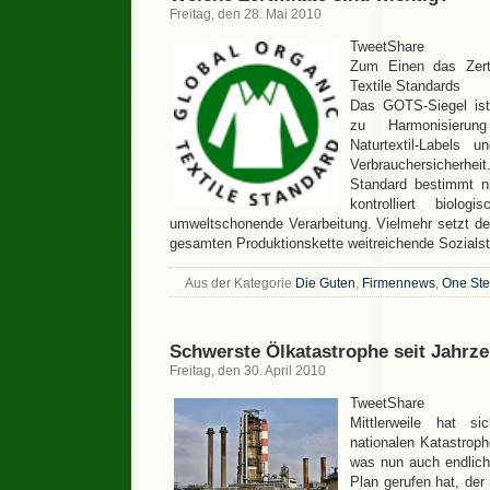
Freitag, den 28. Mai 2010
TweetShare
Zum Einen das Zerti
Textile Standards
Das GOTS-Siegel ist
zu Harmonisieru
Naturtextil-Labels
Verbrauchersicherheit.
Standard bestimmt nic
kontrolliert biolo
umweltschonende Verarbeitung. Vielmehr setzt d
gesamten Produktionskette weitreichende Sozial
Aus der Kategorie
Die Guten
,
Firmennews
,
One St
Schwerste Ölkatastrophe seit Jahrz
Freitag, den 30. April 2010
TweetShare
Mittlerweile hat s
nationalen Katastrop
was nun auch endlic
Plan gerufen hat, der 