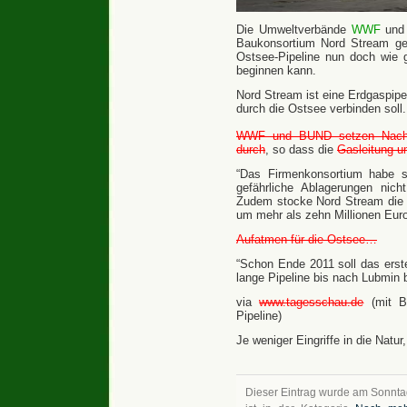
Die Umweltverbände
WWF
un
Baukonsortium Nord Stream geei
Ostsee-Pipeline nun doch wie 
beginnen kann.
Nord Stream ist eine Erdgaspipe
durch die Ostsee verbinden soll
WWF und BUND setzen Nachbe
durch
, so dass die
Gasleitung um
“Das Firmenkonsortium habe si
gefährliche Ablagerungen nic
Zudem stocke Nord Stream die 
um mehr als zehn Millionen Euro
Aufatmen für die Ostsee…
“Schon Ende 2011 soll das erst
lange Pipeline bis nach Lubmin b
via
www.tagesschau.de
(mit Bi
Pipeline)
Je weniger Eingriffe in die Natur
Dieser Eintrag wurde am Sonntag