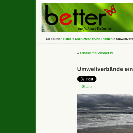
Du bist hier:
Home
»
Noch mehr grüne Themen
»
Umweltverb
«
Finally the Winner is…
Umweltverbände ein
Share