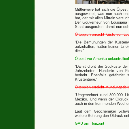
Mittlerweile hat sich die Ölpes
ausgeweitet, was nun auch end
hat, der mit allen Mitteln versu
Der Gouverneur von Louisiana
Staat ausgerufen, damit nun sch
Ölteppich erreicht Küste von Lo
“Die Bemühungen der Küstenw
aufzuhalten, hatten keinen Erfo
dies.”
Ölpest vor Amerika unkontrollier
“Damit droht der Südküste der
Jahrzehnten. Hunderte von Fi
bedroht. Ebenfalls gefährdet
Krustentiere.”
Ölteppich erreicht Mündungsdelt
“Umgerechnet rund 800.000 Li
Mexiko. Und wenn der Öldruck 
auch in den kommenden Wochen
Laut dem Geochemiker Schwar
weitere Bohrung den Öldruck ent
GAU am Horizont