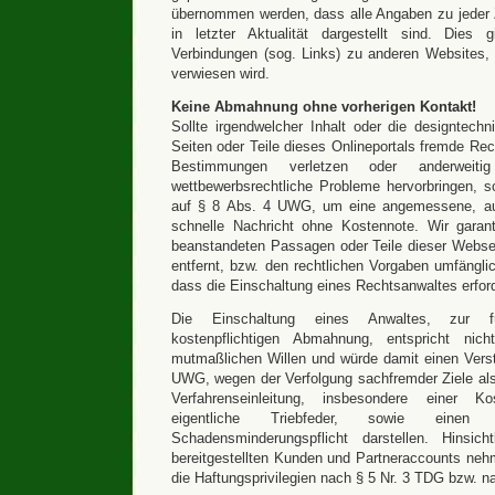
übernommen werden, dass alle Angaben zu jeder Ze
in letzter Aktualität dargestellt sind. Dies g
Verbindungen (sog. Links) zu anderen Websites, a
verwiesen wird.
Keine Abmahnung ohne vorherigen Kontakt!
Sollte irgendwelcher Inhalt oder die designtechn
Seiten oder Teile dieses Onlineportals fremde Rech
Bestimmungen verletzen oder anderweiti
wettbewerbsrechtliche Probleme hervorbringen, so
auf § 8 Abs. 4 UWG, um eine angemessene, aus
schnelle Nachricht ohne Kostennote. Wir garan
beanstandeten Passagen oder Teile dieser Webse
entfernt, bzw. den rechtlichen Vorgaben umfängl
dass die Einschaltung eines Rechtsanwaltes erford
Die Einschaltung eines Anwaltes, zur fü
kostenpflichtigen Abmahnung, entspricht nic
mutmaßlichen Willen und würde damit einen Vers
UWG, wegen der Verfolgung sachfremder Ziele al
Verfahrenseinleitung, insbesondere einer Kos
eigentliche Triebfeder, sowie eine
Schadensminderungspflicht darstellen. Hinsic
bereitgestellten Kunden und Partneraccounts nehm
die Haftungsprivilegien nach § 5 Nr. 3 TDG bzw. 