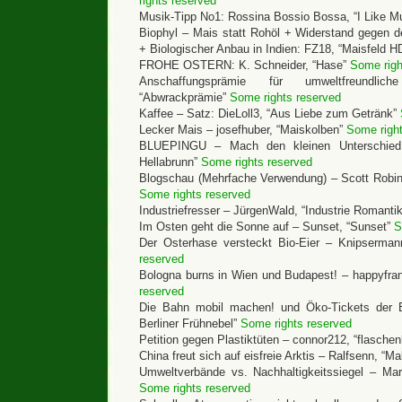
rights reserved
Musik-Tipp No1: Rossina Bossio Bossa, “I Like M
Biophyl – Mais statt Rohöl + Widerstand gegen 
+ Biologischer Anbau in Indien: FZ18, “Maisfeld 
FROHE OSTERN: K. Schneider, “Hase”
Some righ
Anschaffungsprämie für umweltfreundlich
“Abwrackprämie”
Some rights reserved
Kaffee – Satz: DieLoll3, “Aus Liebe zum Getränk”
Lecker Mais – josefhuber, “Maiskolben”
Some right
BLUEPINGU – Mach den kleinen Unterschied! 
Hellabrunn”
Some rights reserved
Blogschau (Mehrfache Verwendung) – Scott Robin
Some rights reserved
Industriefresser – JürgenWald, “Industrie Romanti
Im Osten geht die Sonne auf – Sunset, “Sunset”
S
Der Osterhase versteckt Bio-Eier – Knipserman
reserved
Bologna burns in Wien und Budapest! – happyfran
reserved
Die Bahn mobil machen! und Öko-Tickets der B
Berliner Frühnebel”
Some rights reserved
Petition gegen Plastiktüten – connor212, “flasche
China freut sich auf eisfreie Arktis – Ralfsenn, “M
Umweltverbände vs. Nachhaltigkeitssiegel – Ma
Some rights reserved