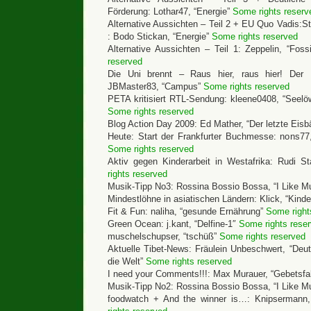
Förderung: Lothar47, “Energie”
Some rights reserv
Alternative Aussichten – Teil 2 + EU Quo Vadis:St
: Bodo Stickan, “Energie”
Some rights reserved
Alternative Aussichten – Teil 1: Zeppelin, “Foss
reserved
Die Uni brennt – Raus hier, raus hier! Der L
JBMaster83, “Campus”
Some rights reserved
PETA kritisiert RTL-Sendung: kleene0408, “See
Some rights reserved
Blog Action Day 2009: Ed Mather, “Der letzte Eisb
Heute: Start der Frankfurter Buchmesse: nons77
Some rights reserved
Aktiv gegen Kinderarbeit in Westafrika: Rudi St
rights reserved
Musik-Tipp No3: Rossina Bossio Bossa, “I Like M
Mindestlöhne in asiatischen Ländern: Klick, “Kind
Fit & Fun: naliha, “gesunde Ernährung”
Some right
Green Ocean: j.kant, “Delfine-1″
Some rights rese
muschelschupser, “tschüß”
Some rights reserved
Aktuelle Tibet-News: Fräulein Unbeschwert, “Deuts
die Welt”
Some rights reserved
I need your Comments!!!: Max Murauer, “Gebetsf
Musik-Tipp No2: Rossina Bossio Bossa, “I Like M
foodwatch + And the winner is…: Knipsermann,