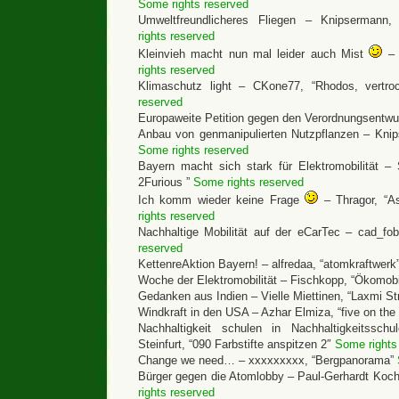
Some rights reserved
Umweltfreundlicheres Fliegen – Knipsermann
rights reserved
Kleinvieh macht nun mal leider auch Mist
– 
rights reserved
Klimaschutz light – CKone77, “Rhodos, vertr
reserved
Europaweite Petition gegen den Verordnungsentw
Anbau von genmanipulierten Nutzpflanzen – Knip
Some rights reserved
Bayern macht sich stark für Elektromobilität – S
2Furious ”
Some rights reserved
Ich komm wieder keine Frage
– Thragor, “
rights reserved
Nachhaltige Mobilität auf der eCarTec – cad_f
reserved
KettenreAktion Bayern! – alfredaa, “atomkraftwerk
Woche der Elektromobilität – Fischkopp, “Ökomob
Gedanken aus Indien – Vielle Miettinen, “Laxmi St
Windkraft in den USA – Azhar Elmiza, “five on the 
Nachhaltigkeit schulen in Nachhaltigkeitssch
Steinfurt, “090 Farbstifte anspitzen 2″
Some rights
Change we need… – xxxxxxxxx, “Bergpanorama”
Bürger gegen die Atomlobby – Paul-Gerhardt Koc
rights reserved