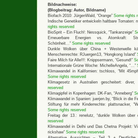
Bildnachweise:
(Blogbeitrag: Autor, Bildname)
Biofach 2010: JürgenWald, “Orange”
Some rights 
Indische Genetiker entwickeln haltbare Tomaten: n
rights reserved
BioSprit – Ein Fluch!: Nessquick, “Tankanzeige”
S
Erneuerbare Energien vs. Atomkraft: Strau
Schönheit…”
Some rights reserved
Dunkle Wolken über China + Westerwelle kä
Menschenrechte: RJuergen13, “Hongkong Island”
Faire Milch für Alle!!!: Knippsermann, “Gesund!”
So
Internationale Grüne Woche: MichelleAngela, “…”
Klimawandel in Kalifornien: tschloss, “Mit 45m
Some rights reserved
Klimagesetz in Australien gescheitert: diver
reserved
Klimagipfel in Kopenhagen: DK-Fan, “Anneberg”
S
Klimawandel in Spanien: juerjen.by, “Blick in die 
Stiftung für mehr Kinderrechte: plattsnacker,
Some rights reserved
Freitag der 13.: renelutz, “dunkle Wolken übe
reserved
Klimawandel in Delhi und Das Chetna Projekt: Vil
rickshaw”
Some rights reserved
Alternative Aussichten – Teil 3 + Deutliche