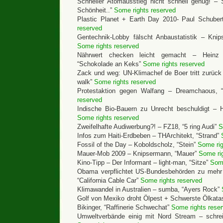
Schneller Atomausstieg nicht schnell genug! – S
Schönheit..”
Some rights reserved
Plastic Planet + Earth Day 2010- Paul Schuber
reserved
Gentechnik-Lobby fälscht Anbaustatistik – Knip
Some rights reserved
Nährwert checken leicht gemacht – Heinz H
“Schokolade an Keks”
Some rights reserved
Zack und weg: UN-Klimachef de Boer tritt zurück
walk”
Some rights reserved
Protestaktion gegen Walfang – Dreamchaous, 
reserved
Indische Bio-Bauern zu Unrecht beschuldigt – 
Some rights reserved
Zweifelhafte Audiwerbung?! – FZ18, “5 ring Audi”
S
Infos zum Haiti-Erdbeben – THArchitekt, “Strand”
Fossil of the Day – Koboldscholz, “Stein”
Some rig
Mauer-Mob 2009 – Knipsermann, “Mauer”
Some ri
Kino-Tipp – Der Informant – light-man, “Sitze”
Some
Obama verpflichtet US-Bundesbehörden zu mehr N
“California Cable Car”
Some rights reserved
Klimawandel in Australien – sumba, “Ayers Rock”
Golf von Mexiko droht Ölpest + Schwerste Ölkatas
Bikinger, “Raffinerie Schwechat”
Some rights rese
Umweltverbände einig mit Nord Stream – schrei