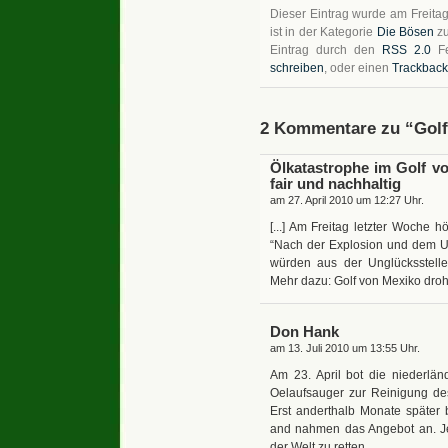
Dieser Eintrag wurde am Freitag
ist in der Kategorie
Die Bösen
zu
Eintrag durch den
RSS 2.0
Fe
schreiben
, oder einen
Trackback
2 Kommentare zu “Golf
Ölkatastrophe im Golf von
fair und nachhaltig
am 27. April 2010 um 12:27 Uhr.
[...] Am Freitag letzter Woche h
“Nach der Explosion und dem U
würden aus der Unglücksstell
Mehr dazu: Golf von Mexiko droht 
Don Hank
am 13. Juli 2010 um 13:55 Uhr.
Am 23. April bot die niederlä
Oelaufsauger zur Reinigung de
Erst anderthalb Monate später
and nahmen das Angebot an. Jet
der Welt zu retten.