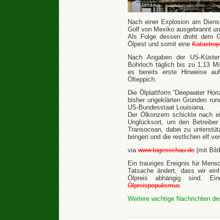
Nach einer Explosion am Dienst
Golf von Mexiko ausgebrannt u
Als Folge dessen droht dem G
Ölpest und somit eine
Katastro
Nach Angaben der US-Küst
Bohrloch täglich bis zu 1,13 M
es bereits erste Hinweise a
Ölteppich.
Die Ölplattform “Deepwater Hori
bisher ungeklärten Gründen run
US-Bundesstaat Louisiana.
Der Ölkonzern schickte nach 
Unglücksort, um den Betreiber
Transocean, dabei zu unterstüt
bringen und die restlichen elf ve
via
www.tagesschau.de
(mit Bild
Ein trauriges Ereignis für Mens
Tatsache ändert, dass wir e
Ölpreis abhängig sind. Ein
Ölpreispopulismus
Weitere wichtige Nachrichten d