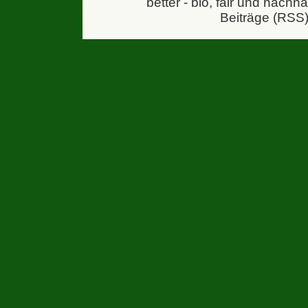
better - bio, fair und nachh
Beiträge (RSS