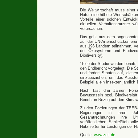
Die Weltwirtschaft muss einer 
Natur eine höhere Wertschätzun
Vorteile einer solchen Entwic
aktuellen Verhaltensmuster wü
verursachen.
Das geht aus dem sogenannt
auf der UN-Artenschutzkonferen
aus 193 Ländern teilnahmen, ve
der Ökosysteme und Biodiver
Biodiversity).
“Teile der Studie wurden bereits
den Endbericht vorgelegt. Die 
und fordert Staaten auf, diese
einzubeziehen, um das Ausste
Beispiel allein Insekten jährlich
Nach fast drei Jahren Fors
Bewusstsein bzgl. Biodiversitä
Bericht in Bezug auf den Klimaw
Zu den Forderungen der TEEB-
Regierungen in ihren Jahre
Gesamtrechnungen ihre Umw
veröffentlichen. Schließlich sol
Nutznießer für Leistungen der N
Quelle:
www.zeit.de