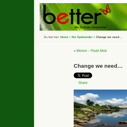
Du bist hier:
Home
»
Die Spätzünder
»
Change we need…
«
Minion – Flash Mob
Change we need…
Share