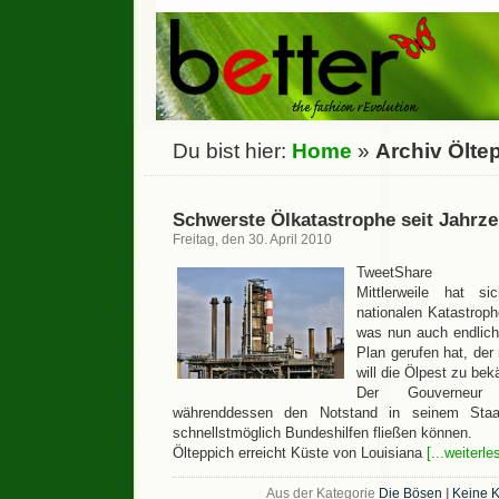
Du bist hier:
Home
»
Archiv Ölte
Schwerste Ölkatastrophe seit Jahrz
Freitag, den 30. April 2010
TweetShare
Mittlerweile hat s
nationalen Katastrop
was nun auch endlic
Plan gerufen hat, der 
will die Ölpest zu be
Der Gouverneur
währenddessen den Notstand in seinem Staa
schnellstmöglich Bundeshilfen fließen können.
Ölteppich erreicht Küste von Louisiana
[...weiterle
Aus der Kategorie
Die Bösen
|
Keine 