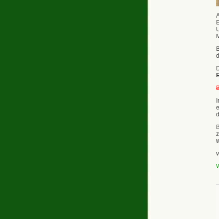
A
E
U
B
d
D
R
B
I
e
d
B
z
w
W