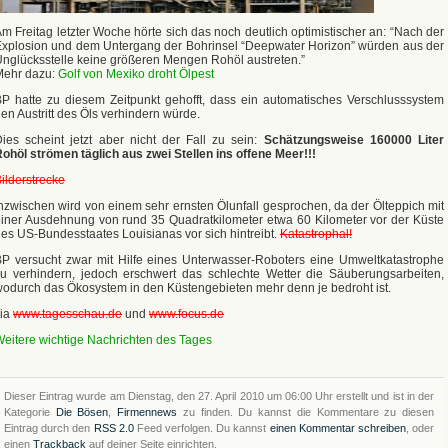
m Freitag letzter Woche hörte sich das noch deutlich optimistischer an: “Nach der
xplosion und dem Untergang der Bohrinsel “Deepwater Horizon” würden aus der
nglücksstelle keine größeren Mengen Rohöl austreten.”
Mehr dazu:
Golf von Mexiko droht Ölpest
P hatte zu diesem Zeitpunkt gehofft, dass ein automatisches Verschlusssystem
en Austritt des Öls verhindern würde.
ies scheint jetzt aber nicht der Fall zu sein:
Schätzungsweise 160000 Liter
ohöl strömen täglich aus zwei Stellen ins offene Meer!!!
ilderstrecke
nzwischen wird von einem sehr ernsten Ölunfall gesprochen, da der Ölteppich mit
iner Ausdehnung von rund 35 Quadratkilometer etwa 60 Kilometer vor der Küste
es US-Bundesstaates Louisianas vor sich hintreibt.
Katastrophal!
P versucht zwar mit Hilfe eines Unterwasser-Roboters eine Umweltkatastrophe
u verhindern, jedoch erschwert das schlechte Wetter die Säuberungsarbeiten,
odurch das Ökosystem in den Küstengebieten mehr denn je bedroht ist.
via
www.tagesschau.de
und
www.focus.de
eitere wichtige Nachrichten des Tages
Dieser Eintrag wurde am Dienstag, den 27. April 2010 um 06:00 Uhr erstellt und ist in der
Kategorie
Die Bösen
,
Firmennews
zu finden. Du kannst die Kommentare zu diesen
Eintrag durch den
RSS 2.0
Feed verfolgen. Du kannst
einen Kommentar schreiben
, oder
einen
Trackback
auf deiner Seite einrichten.