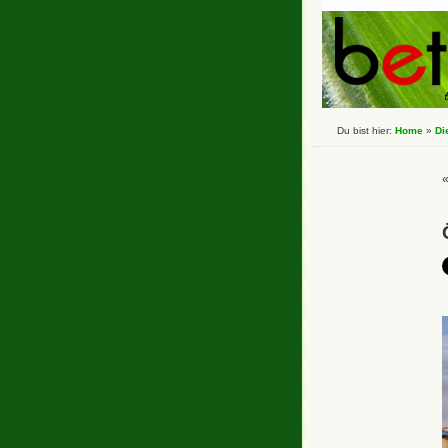
Du bist hier:
Home
»
Di