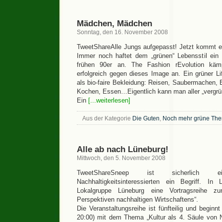
Mädchen, Mädchen
Sonntag, den 16. November 2008
TweetShareAlle Jungs aufgepasst! Jetzt kommt 
Immer noch haftet dem „grünen“ Lebensstil ein
frühen 90er an. The Fashion rEvolution käm
erfolgreich gegen dieses Image an. Ein grüner Li
als bio-faire Bekleidung: Reisen, Saubermachen, 
Kochen, Essen…Eigentlich kann man aller „vergrü
Ein
[...weiterlesen]
Aus der Kategorie
Die Guten
,
Noch mehr grüne Th
Alle ab nach Lüneburg!
Mittwoch, den 5. November 2008
TweetShareSneep ist sicherlich
Nachhaltigkeitsinteressierten ein Begriff. In 
Lokalgruppe Lüneburg eine Vortragsreihe 
Perspektiven nachhaltigen Wirtschaftens“.
Die Veranstaltungsreihe ist fünfteilig und begin
20:00) mit dem Thema „Kultur als 4. Säule von Na