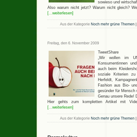
sowieso und wirtschaft
Also warum nicht jetzt? Warum nicht gleich? We
[...weiterlesen]
Aus der Kategorie
Noch mehr grüne Themen
|
Freitag, den 6. November 2009
TweetShare
„Wir wollen im UN
Konsumentinnen und
auch beim Kleidersh
soziale Kriterien zu
Herfeldt, Kampagnenl
Fashion aus Bio- und
gesünder für Mensch 
Genau unsere Rede! D
Hier gehts zum kompletten Artikel mit Vi
[...weiterlesen]
Aus der Kategorie
Noch mehr grüne Themen
|