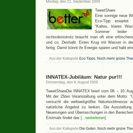
Montag, den 21. September 2009
TweetShare
Eine sonnige neue Wo
Eco-Tipp erwartet
“Kaltes, klares Was
Sommer leider 
nichtsdestotrotz braucht man oft eine erfrisch
und co. Deshalb: Einen Krug mit Wasser in de
fertig. Damit könnt ihr Energie sparen und habt ei
Aus der Kategorie
Eco Tipps
,
Noch mehr grüne Th
INNATEX-Jubiläum: Natur pur!!!
Donnerstag, den 6. August 2009
TweetShareDie INNATEX feiert vom 08. – 10. Augu
Mit der 25ten Veranstaltung unter dem Motto: “
versucht die weltweitgrößte Naturtextilmesse
natürliche Angebot zu lenken. Die Ausstellung 
Neuerungen und Überraschungen in den Bereichen
Erstmals findet das
[...weiterlesen]
Aus der Kategorie
Die Guten
,
Noch mehr grüne Th