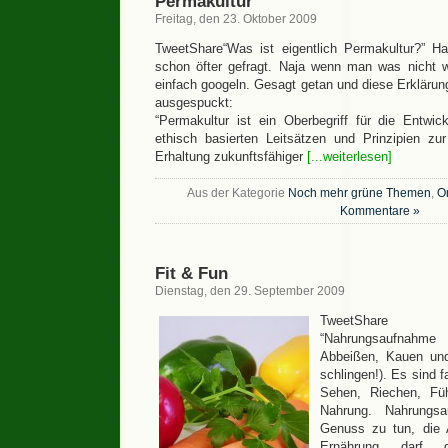
Permakultur
Freitag, den 23. Oktober 2009
TweetShare“Was ist eigentlich Permakultur?” Ha
schon öfter gefragt. Naja wenn man was nicht
einfach googeln. Gesagt getan und diese Erklärung
ausgespuckt:
“Permakultur ist ein Oberbegriff für die Entw
ethisch basierten Leitsätzen und Prinzipien zu
Erhaltung zukunftsfähiger
[...weiterlesen]
Aus der Kategorie
Noch mehr grüne Themen
,
O
Kommentare »
Fit & Fun
Dienstag, den 29. September 2009
TweetShare
“Nahrungsaufnahm
Abbeißen, Kauen und
schlingen!). Es sind f
Sehen, Riechen, F
Nahrung. Nahrungs
Genuss zu tun, die A
Ernährung darf 