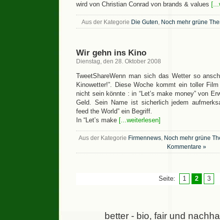
wird von Christian Conrad von brands & values
[..
Aus der Kategorie
Die Guten
,
Noch mehr grüne Th
Wir gehn ins Kino
Dienstag, den 28. Oktober 2008
TweetShareWenn man sich das Wetter so anschau
Kinowetter!”. Diese Woche kommt ein toller Film 
nicht sein könnte : in “Let’s make money” von E
Geld. Sein Name ist sicherlich jedem aufmerk
feed the World” ein Begriff.
In “Let’s make
[...weiterlesen]
Aus der Kategorie
Firmennews
,
Noch mehr grüne T
Kommentare »
Seite:
1
2
3
better - bio, fair und nachh