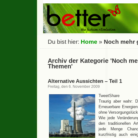
Du bist hier:
Home
»
Noch mehr 
Archiv der Kategorie 'Noch me
Themen'
Alternative Aussichten – Teil 1
Freitag, den 6. November 2009
TweetShare
Traurig aber wahr: 
Erneuerbare Energien
ohne Versorgungslück
Wie jede Veränderun
den traditionellen A
jede Menge Chance
kurzfristig auch ein