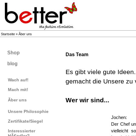
Startseite
»
Ãber uns
Shop
Das Team
blog
Es gibt viele gute Idee
Wach auf!
gemacht die Unsere zu v
Mach mit!
Wer wir sind...
Ãber uns
Unsere Philosophie
Jochen:
Zertifikate/Siegel
Der Chef uns
vielleicht 
Interessierter
HÃ€ndler?