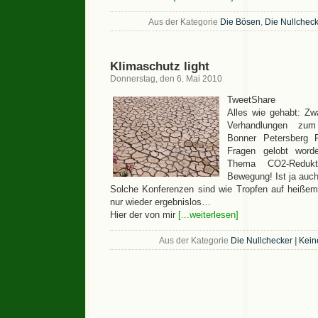
Aus der Kategorie
Die Bösen
,
Die Nullcheck
Klimaschutz light
Donnerstag, den 6. Mai 2010
TweetShare
Alles wie gehabt: Zwa
Verhandlungen zu
Bonner Petersberg Fo
Fragen gelobt wor
Thema CO2-Redukt
Bewegung! Ist ja auch
Solche Konferenzen sind wie Tropfen auf heißem
nur wieder ergebnislos…
Hier der von mir
[...weiterlesen]
Aus der Kategorie
Die Nullchecker
|
Kein