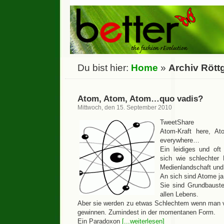
Du bist hier:
Home
»
Archiv Rött
Atom, Atom, Atom…quo vadis?
Mittwoch, den 15. September 2010
TweetShare
Atom-Kraft here, Ato
everywhere…
Ein leidiges und oft
sich wie schlechte
Medienlandschaft und 
An sich sind Atome ja
Sie sind Grundbauste
allen Lebens.
Aber sie werden zu etwas Schlechtem wenn man v
gewinnen. Zumindest in der momentanen Form.
Ein Paradoxon
[...weiterlesen]