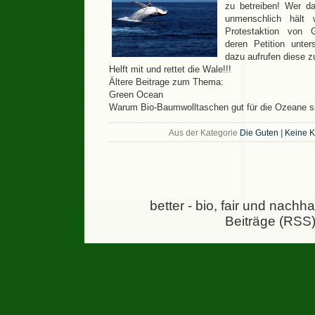
zu betreiben! Wer 
unmenschlich hält 
Protestaktion von 
deren Petition unter
dazu aufrufen diese z
Helft mit und rettet die Wale!!!
Ältere Beitrage zum Thema:
Green Ocean
Warum Bio-Baumwolltaschen gut für die Ozeane 
Aus der Kategorie
Die Guten
|
Keine 
better - bio, fair und nachh
Beiträge (RSS