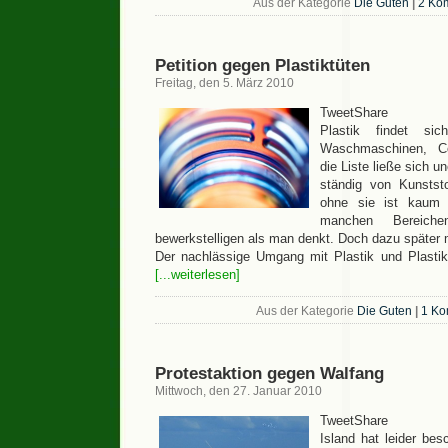
Aus der Kategorie
Die Guten
|
2 Ko
Petition gegen Plastiktüten
Freitag, den 5. März 2010
TweetShare
Plastik findet si
Waschmaschinen, C
die Liste ließe sich u
ständig von Kunstst
ohne sie ist kaum n
manchen Bereich
bewerkstelligen als man denkt. Doch dazu später 
Der nachlässige Umgang mit Plastik und Plastikm
[...weiterlesen]
Aus der Kategorie
Die Guten
|
1 Ko
Protestaktion gegen Walfang
Mittwoch, den 27. Januar 2010
TweetShare
Island hat leider bes