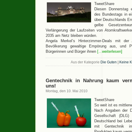
TweetShare
Diesen Donnerstag e
des Bundestags in ei
über Deutschlands En
gelbe Gesetzentwu
Verlängerung der Laufzeiten von Atomkraftwerk
2035 am Netz bleiben würden.
Angela Merkel’s Hinterzimmer-Deals mit der
Bevölkerung gewaltige Empörung aus, und Po
Bürgerinnen und Bürger ihnen
[...weiterlesen]
Aus der Kategorie
Die Guten
|
Keine 
Gentechnik in Nahrung kaum verm
uns!
Montag, den 10. Mai 2010
TweetShare
So weit ist es mittle
Nach Angaben der De
Gesellschaft (DLG)
Deutschland bei Lebe
mit Gentechnik i
Produkten kaum verm