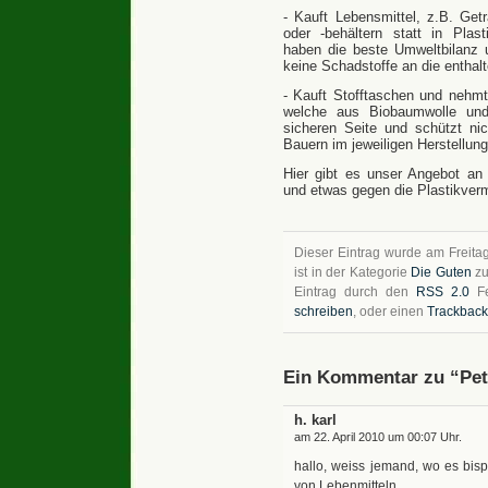
- Kauft Lebensmittel, z.B. Get
oder -behältern statt in Plas
haben die beste Umweltbilanz u
keine Schadstoffe an die enthal
- Kauft Stofftaschen und nehm
welche aus Biobaumwolle und 
sicheren Seite und schützt ni
Bauern im jeweiligen Herstellung
Hier gibt es unser Angebot a
und etwas gegen die Plastikverm
Dieser Eintrag wurde am Freitag
ist in der Kategorie
Die Guten
zu
Eintrag durch den
RSS 2.0
Fe
schreiben
, oder einen
Trackback
Ein Kommentar zu “Peti
h. karl
am 22. April 2010 um 00:07 Uhr.
hallo, weiss jemand, wo es bisph
von Lebenmitteln