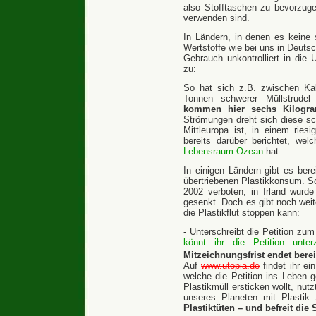
also Stofftaschen zu bevorzuge
verwenden sind.
In Ländern, in denen es keine 
Wertstoffe wie bei uns in Deutsc
Gebrauch unkontrolliert in die
zu:
So hat sich z.B. zwischen Kali
Tonnen schwerer Müllstrudel
kommen hier sechs Kilogra
Strömungen dreht sich diese s
Mittleuropa ist, in einem rie
bereits darüber berichtet, we
Lebensraum Ozean
hat.
In einigen Ländern gibt es bere
übertriebenen Plastikkonsum. So
2002 verboten, in Irland wurd
gesenkt. Doch es gibt noch weit
die Plastikflut stoppen kann:
- Unterschreibt die Petition zu
könnt ihr die Petition unter
Mitzeichnungsfrist endet berei
Auf
www.utopia.de
findet ihr ei
welche die Petition ins Leben 
Plastikmüll ersticken wollt, nut
unseres Planeten mit Plasti
Plastiktüten – und befreit die 