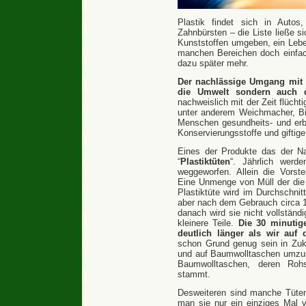
Plastik findet sich in Auto
Zahnbürsten – die Liste ließe si
Kunststoffen umgeben, ein Leben
manchen Bereichen doch einfac
dazu später mehr.
Der nachlässige Umgang mit P
die Umwelt sondern auch d
nachweislich mit der Zeit flücht
unter anderem Weichmacher, Bi
Menschen gesundheits- und erb
Konservierungsstoffe und giftig
Eines der Produkte das der Na
“
Plastiktüten
“. Jährlich werd
weggeworfen. Allein die Vorst
Eine Unmenge von Müll der die 
Plastiktüte wird im Durchschnit
aber nach dem Gebrauch circa 1
danach wird sie nicht vollständi
kleinere Teile.
Die 30 minutig
deutlich länger als wir auf 
schon Grund genug sein in Zuku
und auf Baumwolltaschen umzust
Baumwolltaschen, deren Rohs
stammt.
Desweiteren sind manche Tüten
man sie nur ein einziges Mal 