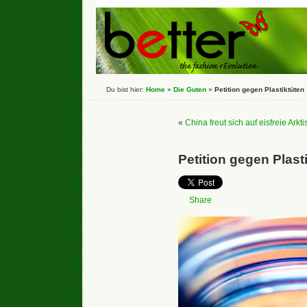
Du bist hier:
Home
»
Die Guten
»
Petition gegen Plastiktüten
«
China freut sich auf eisfreie Arkti
Petition gegen Plast
Share