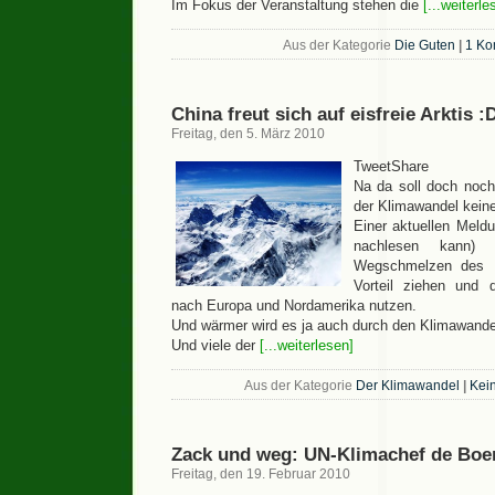
Im Fokus der Veranstaltung stehen die
[...weiterle
Aus der Kategorie
Die Guten
|
1 Ko
China freut sich auf eisfreie Arktis :
Freitag, den 5. März 2010
TweetShare
Na da soll doch noch
der Klimawandel keine
Einer aktuellen Meldu
nachlesen kann)
Wegschmelzen des E
Vorteil ziehen und 
nach Europa und Nordamerika nutzen.
Und wärmer wird es ja auch durch den Klimawande
Und viele der
[...weiterlesen]
Aus der Kategorie
Der Klimawandel
|
Kei
Zack und weg: UN-Klimachef de Boer 
Freitag, den 19. Februar 2010