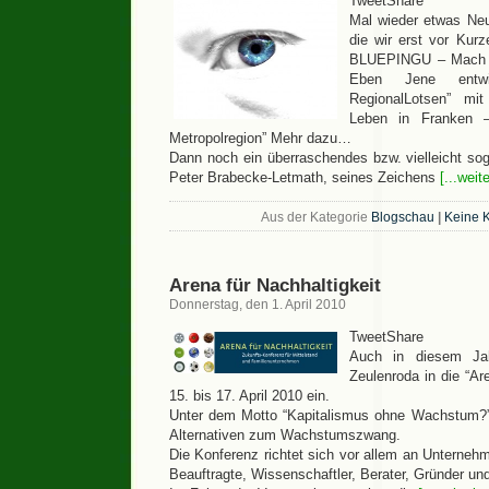
TweetShare
Mal wieder etwas N
die wir erst vor Kurz
BLUEPINGU – Mach de
Eben Jene entwi
RegionalLotsen” mi
Leben in Franken 
Metropolregion” Mehr dazu…
Dann noch ein überraschendes bzw. vielleicht sog
Peter Brabecke-Letmath, seines Zeichens
[...weit
Aus der Kategorie
Blogschau
|
Keine 
Arena für Nachhaltigkeit
Donnerstag, den 1. April 2010
TweetShare
Auch in diesem Jah
Zeulenroda in die “Ar
15. bis 17. April 2010 ein.
Unter dem Motto “Kapitalismus ohne Wachstum?” 
Alternativen zum Wachstumszwang.
Die Konferenz richtet sich vor allem an Unterneh
Beauftragte, Wissenschaftler, Berater, Gründer un