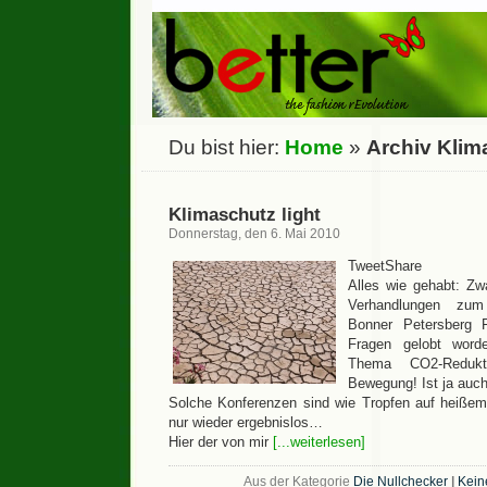
Du bist hier:
Home
»
Archiv Kli
Klimaschutz light
Donnerstag, den 6. Mai 2010
TweetShare
Alles wie gehabt: Zwa
Verhandlungen zu
Bonner Petersberg Fo
Fragen gelobt wor
Thema CO2-Redukt
Bewegung! Ist ja auch
Solche Konferenzen sind wie Tropfen auf heißem
nur wieder ergebnislos…
Hier der von mir
[...weiterlesen]
Aus der Kategorie
Die Nullchecker
|
Kein