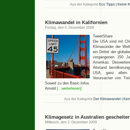
Aus der Kategorie
Eco Tipps
|
Keine 
Klimawandel in Kalifornien
Freitag, den 4. Dezember 2009
TweetShare
Die USA sind mit Ch
Klimasünder der Welt 
ein Drittel der globa
vergangenen 150 J
Amerikas. Desweitere
Abstand bevölkerung
USA, ganz allein 
Verursacher von Tre
Soweit zu den Basic-Infos.
Arnold
[...weiterlesen]
Aus der Kategorie
Der Klimawandel
|
Kei
Klimagesetz in Australien gescheiter
Mittwoch, den 2. Dezember 2009