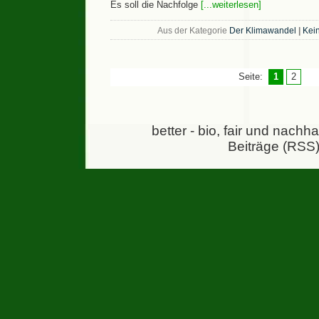
Es soll die Nachfolge
[...weiterlesen]
Aus der Kategorie
Der Klimawandel
|
Kei
Seite:
1
2
better - bio, fair und nachh
Beiträge (RSS