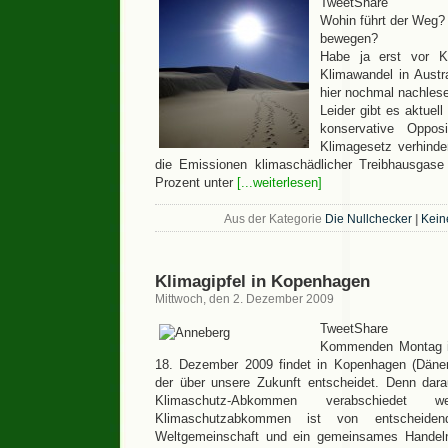
TweetShare
Wohin führt der Weg
bewegen?
Habe ja erst vor K
Klimawandel in Austral
hier nochmal nachles
Leider gibt es aktuell
konservative Opposi
Klimagesetz verhinde
die Emissionen klimaschädlicher Treibhausgas
Prozent unter
[...weiterlesen]
Aus der Kategorie
Die Nullchecker
|
Kein
Klimagipfel in Kopenhagen
Mittwoch, den 2. Dezember 2009
TweetShare
Kommenden Montag is
18. Dezember 2009 findet in Kopenhagen (Dänema
der über unsere Zukunft entscheidet. Denn dara
Klimaschutz-Abkommen verabschiedet 
Klimaschutzabkommen ist von entscheiden
Weltgemeinschaft und ein gemeinsames Handel