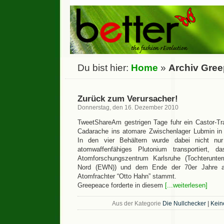
Du bist hier:
Home
»
Archiv Gre
Zurück zum Verursacher!
Donnerstag, den 16. Dezember 2010
TweetShareAm gestrigen Tage fuhr ein Castor-Tr
Cadarache ins atomare Zwischenlager Lubmin i
In den vier Behältern wurde dabei nicht nu
atomwaffenfähiges Plutonium transportiert, 
Atomforschungszentrum Karlsruhe (Tochterunte
Nord (EWN)) und dem Ende der 70er Jahre a
Atomfrachter “Otto Hahn” stammt.
Greepeace forderte in diesem
[...weiterlesen]
Aus der Kategorie
Die Nullchecker
|
Kein