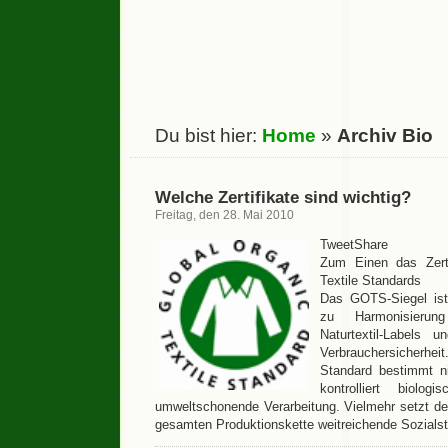
Du bist hier:
Home
»
Archiv Bio
Welche Zertifikate sind wichtig?
Freitag, den 28. Mai 2010
TweetShare
Zum Einen das Zerti
Textile Standards
Das GOTS-Siegel ist
zu Harmonisieru
Naturtextil-Labels
Verbrauchersicherheit.
Standard bestimmt nic
kontrolliert biolo
umweltschonende Verarbeitung. Vielmehr setzt d
gesamten Produktionskette weitreichende Sozial