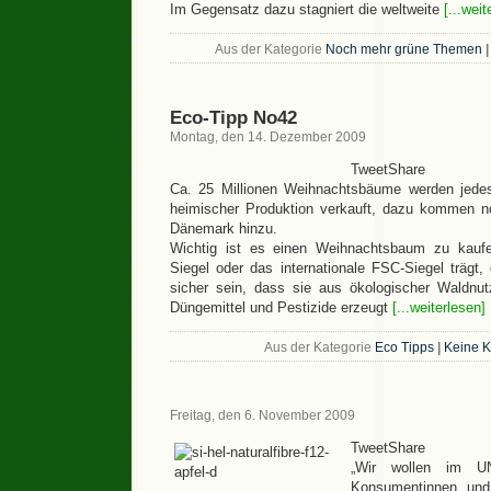
Im Gegensatz dazu stagniert die weltweite
[...weit
Aus der Kategorie
Noch mehr grüne Themen
|
Eco-Tipp No42
Montag, den 14. Dezember 2009
TweetShare
Ca. 25 Millionen Weihnachtsbäume werden jede
heimischer Produktion verkauft, dazu kommen n
Dänemark hinzu.
Wichtig ist es einen Weihnachtsbaum zu kaufe
Siegel oder das internationale FSC-Siegel träg
sicher sein, dass sie aus ökologischer Waldn
Düngemittel und Pestizide erzeugt
[...weiterlesen]
Aus der Kategorie
Eco Tipps
|
Keine 
Freitag, den 6. November 2009
TweetShare
„Wir wollen im UN
Konsumentinnen und