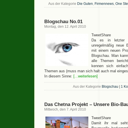
Aus der Kategorie
Die Guten
,
Firmennews
,
One St
Blogschau No.01
Montag, den 12. April 2010
TweetShare
Da es in letzter 
unregelmäßig neue E
mit einem neuen Proj
Blogschau. Man kann
alle Themen beric
kennen sich einfac
Themen aus (muss man sich halt auch mal einges
In diesem Sinne:
[...weiterlesen]
Aus der Kategorie
Blogschau
|
1 K
Das Chetna Projekt – Unsere Bio-B
Mittwoch, den 7. April 2010
TweetShare
Damit ihr mal seh