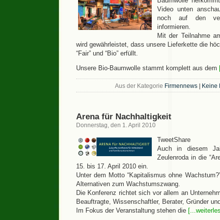
Baumwolle herkommt
Video unten anscha
noch auf den verl
informieren.
Mit der Teilnahme am
wird gewährleistet, dass unsere Lieferkette die h
“Fair” und “Bio” erfüllt.
Unsere Bio-Baumwolle stammt komplett aus dem
Aus der Kategorie
Firmennews
|
Keine
Arena für Nachhaltigkeit
Donnerstag, den 1. April 2010
TweetShare
Auch in diesem Jah
Zeulenroda in die “Ar
15. bis 17. April 2010 ein.
Unter dem Motto “Kapitalismus ohne Wachstum?” 
Alternativen zum Wachstumszwang.
Die Konferenz richtet sich vor allem an Unterneh
Beauftragte, Wissenschaftler, Berater, Gründer un
Im Fokus der Veranstaltung stehen die
[...weiterle