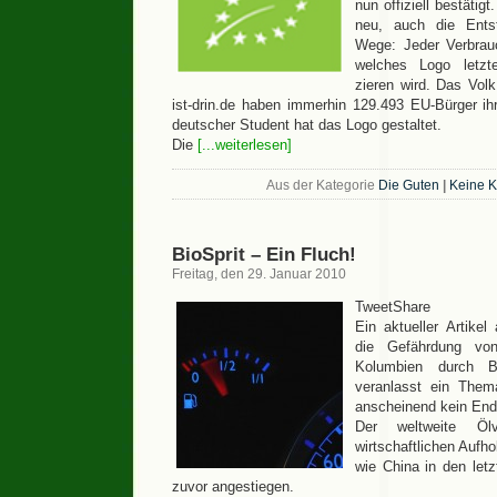
nun offiziell bestätig
neu, auch die Ents
Wege: Jeder Verbrau
welches Logo letzt
zieren wird. Das Volk
ist-drin.de haben immerhin 129.493 EU-Bürger i
deutscher Student hat das Logo gestaltet.
Die
[...weiterlesen]
Aus der Kategorie
Die Guten
|
Keine 
BioSprit – Ein Fluch!
Freitag, den 29. Januar 2010
TweetShare
Ein aktueller Artikel
die Gefährdung vo
Kolumbien durch B
veranlasst ein Them
anscheinend kein End
Der weltweite Öl
wirtschaftlichen Aufh
wie China in den letz
zuvor angestiegen.