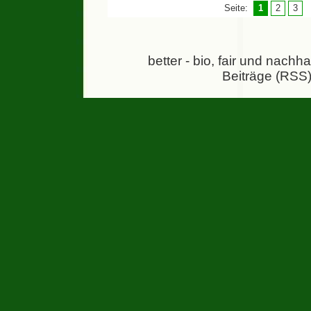
Seite:
1
2
3
better - bio, fair und nachh
Beiträge (RSS