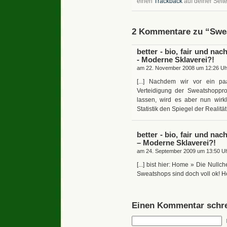
einen
Trackback
auf deiner Seite
2 Kommentare zu “Swea
better - bio, fair und na
- Moderne Sklaverei?!
am 22. November 2008 um 12:26 Uh
[...] Nachdem wir vor ein pa
Verteidigung der Sweatshoppro
lassen, wird es aber nun wirkli
Statistik den Spiegel der Realität
better - bio, fair und na
– Moderne Sklaverei?!
am 24. September 2009 um 13:50 Uh
[...] bist hier: Home » Die Nul
Sweatshops sind doch voll ok! Heu
Einen Kommentar schre