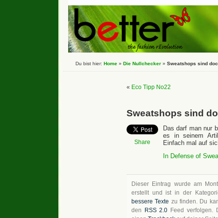
Du bist hier:
Home
»
Die Nullchecker
»
Sweatshops sind doch
«
Eco Tipp No22
Sweatshops sind doc
Das darf man nur b
es in seinem Arti
Share
Einfach mal auf sic
In Defense of Swe
Dieser Eintrag wurde am Mon
erstellt und ist in der Katego
bessere Texte
zu finden. Du ka
den
RSS 2.0
Feed verfolgen.