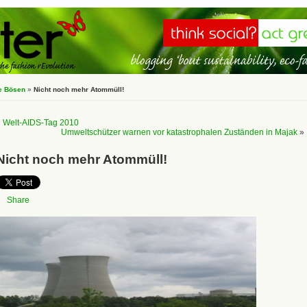
e Bösen
»
Nicht noch mehr Atommüll!
«
Welt-AIDS-Tag 2010
Umweltschützer warnen vor katastrophalen Zuständen in Majak
»
Nicht noch mehr Atommüll!
Share