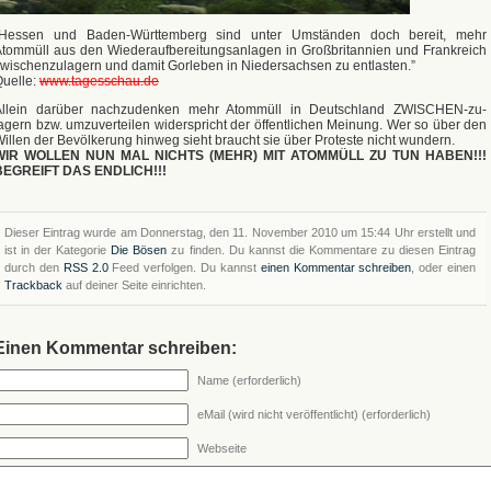
“Hessen und Baden-Württemberg sind unter Umständen doch bereit, mehr
tommüll aus den Wiederaufbereitungsanlagen in Großbritannien und Frankreich
wischenzulagern und damit Gorleben in Niedersachsen zu entlasten.”
uelle:
www.tagesschau.de
Allein darüber nachzudenken mehr Atommüll in Deutschland ZWISCHEN-zu-
agern bzw. umzuverteilen widerspricht der öffentlichen Meinung. Wer so über den
illen der Bevölkerung hinweg sieht braucht sie über Proteste nicht wundern.
WIR WOLLEN NUN MAL NICHTS (MEHR) MIT ATOMMÜLL ZU TUN HABEN!!!
BEGREIFT DAS ENDLICH!!!
Dieser Eintrag wurde am Donnerstag, den 11. November 2010 um 15:44 Uhr erstellt und
ist in der Kategorie
Die Bösen
zu finden. Du kannst die Kommentare zu diesen Eintrag
durch den
RSS 2.0
Feed verfolgen. Du kannst
einen Kommentar schreiben
, oder einen
Trackback
auf deiner Seite einrichten.
Einen Kommentar schreiben:
Name (erforderlich)
eMail (wird nicht veröffentlicht) (erforderlich)
Webseite