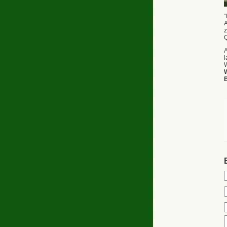
A
z
Q
l
W