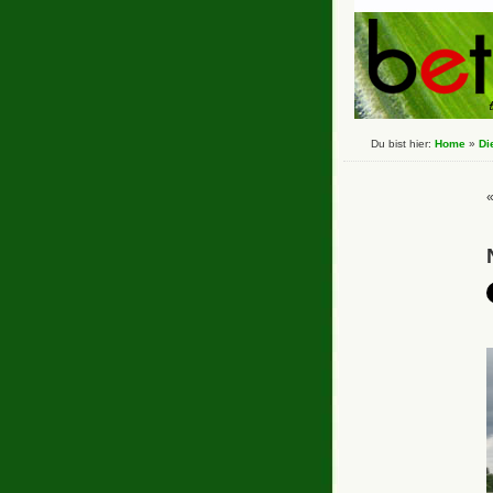
Du bist hier:
Home
»
Di