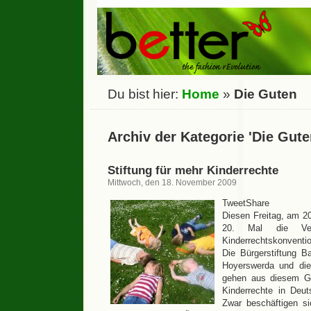
Du bist hier:
Home
»
Die Guten
Archiv der Kategorie 'Die Gute
Stiftung für mehr Kinderrechte
Mittwoch, den 18. November 2009
TweetShare
Diesen Freitag, am 2
20. Mal die Ver
Kinderrechtskonventio
Die Bürgerstiftung 
Hoyerswerda und die
gehen aus diesem G
Kinderrechte in Deut
Zwar beschäftigen si