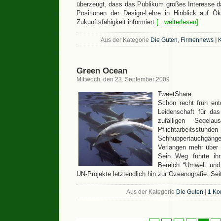
überzeugt, dass das Publikum großes Interesse da
Positionen der Design-Lehre in Hinblick auf Ök
Zukunftsfähigkeit informiert
[...weiterlesen]
Aus der Kategorie
Die Guten
,
Firmennews
|
K
Green Ocean
Mittwoch, den 23. September 2009
TweetShare
Schon recht früh ent
Leidenschaft für da
zufälligen Segelau
Pflichtarbeitsstunden
Schnuppertauchgäng
Verlangen mehr über 
Sein Weg führte i
Bereich “Umwelt und 
UN-Projekte letztendlich hin zur Ozeanografie. Se
Aus der Kategorie
Die Guten
|
1 Ko