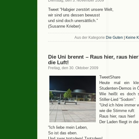
Dienstag, den 3. November 2009
Tweet “Habgier zerstört unsere Welt,
wir sind uns dessen bewusst
und sind doch unersättlich.”
(Susanne Krieber)
Aus der Kategorie
Die Guten
|
Keine 
Die Uni brennt – Raus hier, raus hier
die Luft!
Freitag, den 30. Oktober 2009
TweetShare
Heute mal ein klei
Studenten-Demos in Ö
Wie heißt es doch 
Stiller-Lied “Sodom”:
“Und ich höre immer w
wie die Stimme ruft:
Raus hier, raus hier!
Der Laden fliegt in die 
“Ich liebe mein Leben,
So ist das eben.
Und zwar trotzdem! Trotzdem!