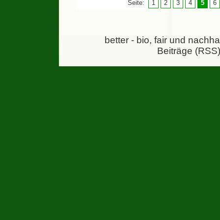
Seite:
1
2
3
4
5
6
better - bio, fair und nachh
Beiträge (RSS