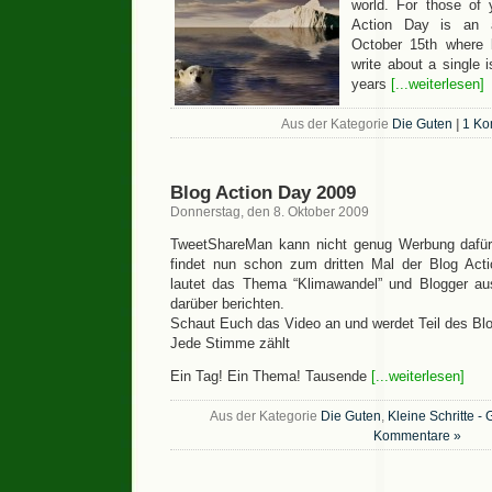
world. For those of
Action Day is an 
October 15th where 
write about a single 
years
[...weiterlesen]
Aus der Kategorie
Die Guten
|
1 Ko
Blog Action Day 2009
Donnerstag, den 8. Oktober 2009
TweetShareMan kann nicht genug Werbung dafü
findet nun schon zum dritten Mal der Blog Acti
lautet das Thema “Klimawandel” und Blogger a
darüber berichten.
Schaut Euch das Video an und werdet Teil des Blo
Jede Stimme zählt
Ein Tag! Ein Thema! Tausende
[...weiterlesen]
Aus der Kategorie
Die Guten
,
Kleine Schritte -
Kommentare »