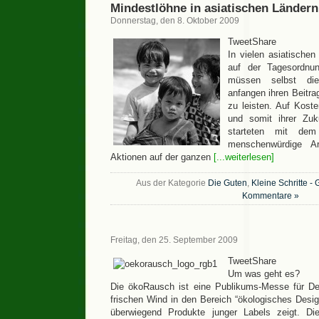
Mindestlöhne in asiatischen Ländern
Donnerstag, den 8. Oktober 2009
TweetShare
In vielen asiatischen
auf der Tagesordnu
müssen selbst die
anfangen ihren Beitra
zu leisten. Auf Kost
und somit ihrer Zu
starteten mit dem
menschenwürdige Ar
Aktionen auf der ganzen
[...weiterlesen]
Aus der Kategorie
Die Guten
,
Kleine Schritte -
Kommentare »
Freitag, den 25. September 2009
TweetShare
Um was geht es?
Die ökoRausch ist eine Publikums-Messe für De
frischen Wind in den Bereich “ökologisches Desig
überwiegend Produkte junger Labels zeigt. Di