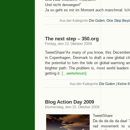
Und nicht deswegen!”
Ja so geht es mir im Moment auch manchmal. Ich
Aus der Kategorie
Die Guten
,
One Step Bey
The next step – 350.org
Freitag, den 23. Oktober 2009
TweetShare“As many of you know, this December,
in Copenhagen, Denmark to draft a new global cli
the potential to turn the tide on global warming a
brighter path. The problem is, most world leaders 
getting it.
[...weiterlesen]
Aus der Kategorie
Die Guten
|
Keine 
Blog Action Day 2009
Donnerstag, den 15. Oktober 2009
TweetShare
Da da da da da daa! T
rad movement to un