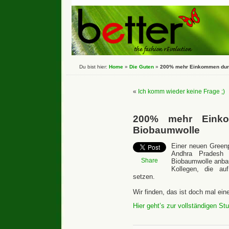
Du bist hier:
Home
»
Die Guten
»
200% mehr Einkommen dur
«
Ich komm wieder keine Frage ;)
200% mehr Eink
Biobaumwolle
Einer neuen Greenp
Andhra Pradesh 
Share
Biobaumwolle anbau
Kollegen, die au
setzen.
Wir finden, das ist doch mal ei
Hier geht’s zur vollständigen S