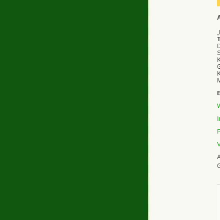
„
D
S
K
M
E
W
I
A