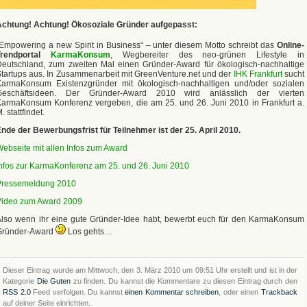
Achtung! Achtung!
Ökosoziale Gründer aufgepasst:
Empowering a new Spirit in Business“ – unter diesem Motto schreibt das
Online-
Trendportal
KarmaKonsum
, Wegbereiter des neo-grünen Lifestyle in
eutschland, zum zweiten Mal einen Gründer-Award für ökologisch-nachhaltige
tartups aus. In Zusammenarbeit mit GreenVenture.net und der
IHK Frankfurt
sucht
KarmaKonsum Existenzgründer mit ökologisch-nachhaltigen und/oder sozialen
Geschäftsideen. Der Gründer-Award 2010 wird anlässlich der vierten
armaKonsum Konferenz vergeben, die am 25. und 26. Juni 2010 in Frankfurt a.
. stattfindet.
nde der Bewerbungsfrist für Teilnehmer ist der 25. April 2010.
ebseite mit allen Infos zum Award
nfos zur KarmaKonferenz am 25. und 26. Juni 2010
Pressemeldung 2010
Video zum Award 2009
lso wenn ihr eine gute Gründer-Idee habt, bewerbt euch für den KarmaKonsum
Gründer-Award
Los gehts…
Dieser Eintrag wurde am Mittwoch, den 3. März 2010 um 09:51 Uhr erstellt und ist in der
Kategorie
Die Guten
zu finden. Du kannst die Kommentare zu diesen Eintrag durch den
RSS 2.0
Feed verfolgen. Du kannst
einen Kommentar schreiben
, oder einen
Trackback
auf deiner Seite einrichten.