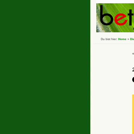
Du bist hier:
Home
»
Di