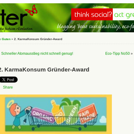
e Guten
»
2. KarmaKonsum Gründer-Award
«
Schneller Atomausstieg nicht schnell genug!
Eco-Tipp No50
»
2. KarmaKonsum Gründer-Award
Share