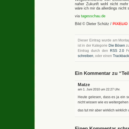
naher Zukunft wohl nicht mehr 
wäre ich mir da allerdings nicht
via
tagesschau.de
Bild © Dieter Schütz /
PIXELIO
Dieser Eintrag wurde am Montag
ist in der Kategorie
Die Bösen
zu
Eintrag durch den
RSS 2.0
Fe
schreiben
, oder einen
Trackback
Ein Kommentar zu “Teil
Matze
am 1. Juni 2010 um 22:27 Uhr.
Heute gelesen, dass es ja ein s
nicht wissen wie es weitergehen
das tut mir aber wirklich wirklich
Einen Kommentar schre