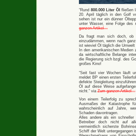
“Rund
800.000 Liter Öl
fließen 
20. April täglich in den Golf 
sehen ist nur ein dünner Öltep
unter Wasser, eine Folge des
ganzen Artikel…
Da fragt man sich doch, ob w
einzudämmen, wenn nach ganze
ist wieviel Öl täglich die Umwelt
In den amerikanischen Medien z
da wirtschaftliche Belange int
die Regierung sich bzgl. des
großes Kino!
“Seit fast vier Wochen läuft 
meldet BP einen ersten Teilerfo
defekte Steigleitung einzuführe
Öl auf diese Weise aufgefange
nicht.” via
Zum ganzen Artikel…
Von einem Teilerfolg zu sprec
Ausmaßes der Katastrophe fü
wahrscheinlich auf Jahre, w
Schaden davontragen.
Alles andere als ein schneller
Betreiber doch nicht auf al
vermeintlich sicherste Bohrin
Schiff der Welt untergegangen 
Wegschmelzens von Eisscholle