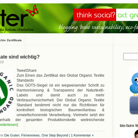
chiv Zertifikate
kate sind wichtig?
010
TweetShare
Zum Einen das Zertifikat des Global Organic Textile
Standards
Das GOTS-Siegel ist ein wegweisender Schritt zu
Harmonisierung & Transparenz der Naturtextil-
Labels und damit auch zu mehr
Verbrauchersicherheit. Der Global Organic Textile
Standard bestimmt nicht nur die Richtlinien für
kontrolliert biologischen Baumwollanbau &
umweltschonende Verarbeitung. Vielmehr setzt der
halb der gesamten Produktionskette weitreichende
weiterlesen]
bio-faire 
rie
Die Guten
,
Firmennews
,
One Step Beyond
|
1 Kommentar »