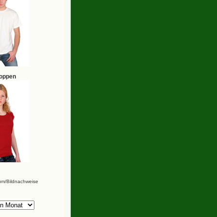
hoppen
um/Bildnachweise