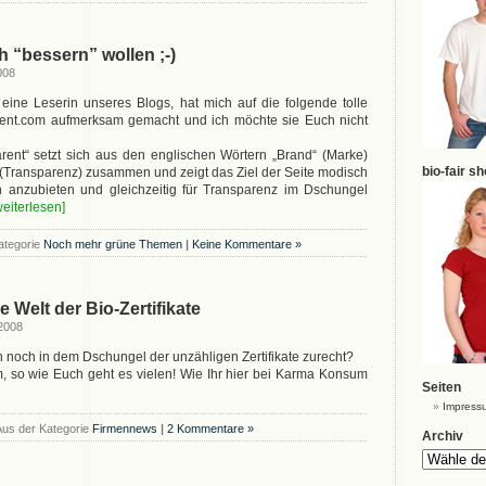
ch “bessern” wollen ;-)
008
eine Leserin unseres Blogs, hat mich auf die folgende tolle
ent.com aufmerksam gemacht und ich möchte sie Euch nicht
ent“ setzt sich aus den englischen Wörtern „Brand“ (Marke)
bio-fair s
(Transparenz) zusammen und zeigt das Ziel der Seite modisch
 anzubieten und gleichzeitig für Transparenz im Dschungel
.weiterlesen]
ategorie
Noch mehr grüne Themen
|
Keine Kommentare »
 Welt der Bio-Zertifikate
 2008
h noch in dem Dschungel der unzähligen Zertifikate zurecht?
, so wie Euch geht es vielen! Wie Ihr hier bei Karma Konsum
Seiten
Impress
us der Kategorie
Firmennews
|
2 Kommentare »
Archiv