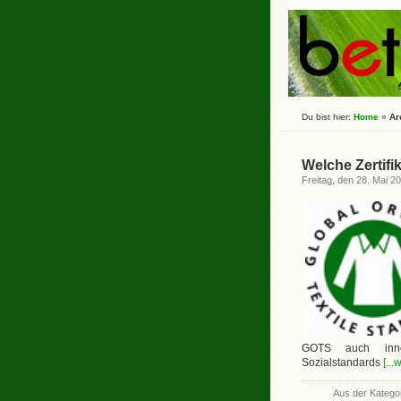
Du bist hier:
Home
»
Ar
Welche Zertifi
Freitag, den 28. Mai 2
GOTS auch inner
Sozialstandards
[...
Aus der Katego