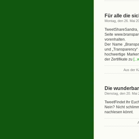
Für alle die si
Montag, den 26. Mai 2
TweetShareSandra, 
Seite www.branspar
vorenhalten.
Der Name „Branspar
und „Transparency“ 
hochwertige Marken
der Zertifikate zu
[..
Aus der K
Die wunderbare
Dienstag, den 20. Mai
TweetFindet Ihr Euc
Nein? Nicht schlimm
nachlesen könnt.
A