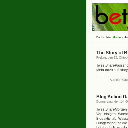
Du bist hier:
Home
»
Ar
The Story of B
Freitag, den 15. Oktob
TweetSharePassend z
Mehr dazu auf: storyo
Aus der Kate
Blog Action D
Donnerstag, den 14. O
TweetShareMorgen is
Vor einigen Woch
Blogaktivität: Was
Hungersnot und die
Letztendlich wurd