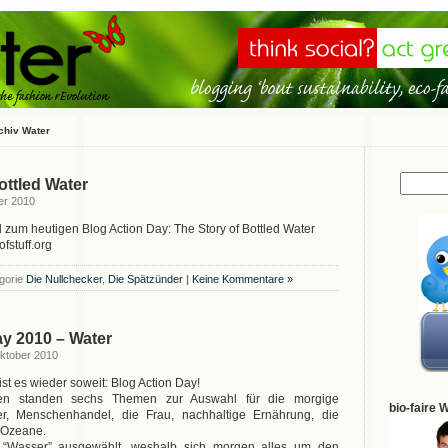
chiv Water
ottled Water
er 2010
um heutigen Blog Action Day: The Story of Bottled Water
fstuff.org
gorie
Die Nullchecker
,
Die Spätzünder
|
Keine Kommentare »
ay 2010 – Water
ktober 2010
t es wieder soweit: Blog Action Day!
en standen sechs Themen zur Auswahl für die morgige
bio-faire 
ser, Menschenhandel, die Frau, nachhaltige Ernährung, die
 Ozeane.
e “Wasser” ausgewählt, weshalb sich morgen alles um den