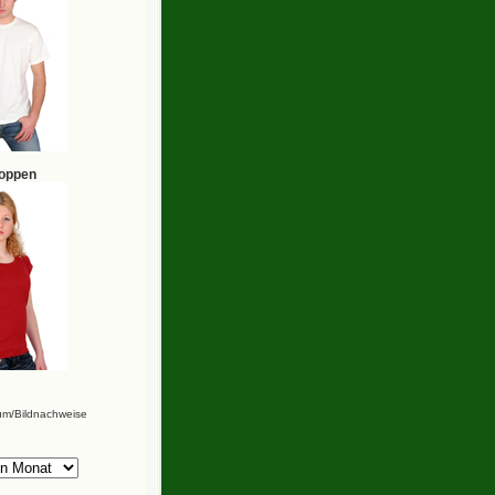
hoppen
um/Bildnachweise