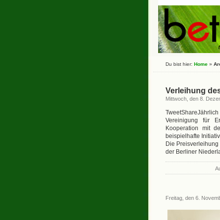
Du bist hier:
Home
»
Ar
Verleihung des
Mittwoch, den 8. Dez
TweetShareJährlich
Vereinigung für 
Kooperation mit d
beispielhafte Initi
Die Preisverleihung
der Berliner Nieder
A
Freitag, den 6. Novem