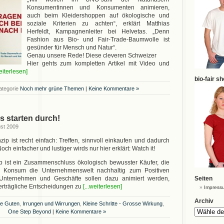
Konsumentinnen und Konsumenten animieren,
auch beim Kleidershoppen auf ökologische und
soziale Kriterien zu achten“, erklärt Matthias
Herfeldt, Kampagnenleiter bei Helvetas. „Denn
Fashion aus Bio- und Fair-Trade-Baumwolle ist
gesünder für Mensch und Natur“.
Genau unsere Rede! Diese cleveren Schweizer
Hier gehts zum kompletten Artikel mit Video und
weiterlesen]
bio-fair s
ategorie
Noch mehr grüne Themen
|
Keine Kommentare »
s starten durch!
ust 2009
ip ist recht einfach: Treffen, sinnvoll einkaufen und dadurch
ch einfacher und lustiger wirds nur hier erklärt: Watch it!
 ist ein Zusammenschluss ökologisch bewusster Käufer, die
en Konsum die Unternehmenswelt nachhaltig zum Positiven
 Unternehmen und Geschäfte sollen dazu animiert werden,
Seiten
erträgliche Entscheidungen zu
[...weiterlesen]
Impress
Archiv
ie Guten
,
Irrungen und Wirrungen
,
Kleine Schritte - Grosse Wirkung
,
One Step Beyond
|
Keine Kommentare »