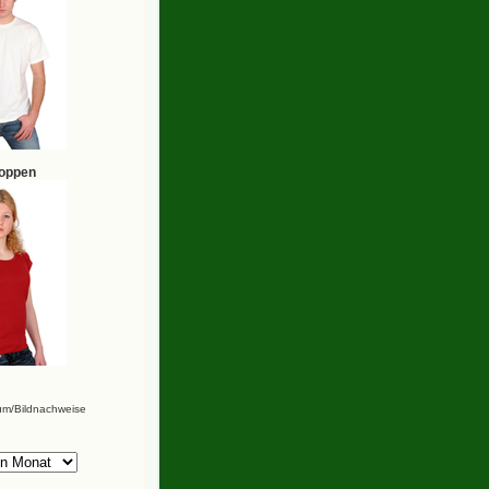
hoppen
um/Bildnachweise