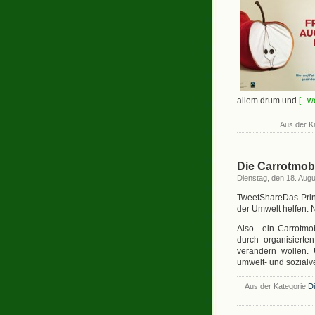
allem drum und
[...
Aus der K
Die Carrotmob
Dienstag, den 18. Aug
TweetShareDas Prinz
der Umwelt helfen. No
Also…ein Carrotmob
durch organisiert
verändern wollen.
umwelt- und sozialv
Aus der Kategorie
D