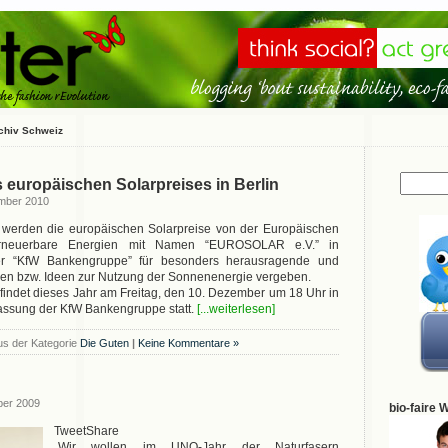
chiv Schweiz
 europäischen Solarpreises in Berlin
ember 2010
 werden die europäischen Solarpreise von der Europäischen
Erneuerbare Energien mit Namen “EUROSOLAR e.V.” in
er “KfW Bankengruppe” für besonders herausragende und
ativen bzw. Ideen zur Nutzung der Sonnenenergie vergeben.
 findet dieses Jahr am Freitag, den 10. Dezember um 18 Uhr in
lassung der KfW Bankengruppe statt.
[...weiterlesen]
us der Kategorie
Die Guten
|
Keine Kommentare »
ber 2009
bio-faire 
TweetShare
„Wir wollen im UNO-Jahr der Naturfasern