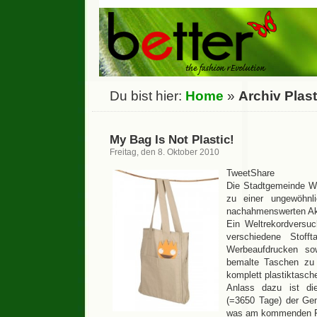
Du bist hier:
Home
»
Archiv Plas
My Bag Is Not Plastic!
Freitag, den 8. Oktober 2010
TweetShare
Die Stadtgemeinde Wie
zu einer ungewöhnl
nachahmenswerten Akt
Ein Weltrekordversuc
verschiedene Stoff
Werbeaufdrucken so
bemalte Taschen zu
komplett plastiktasch
Anlass dazu ist die
(=3650 Tage) der Ge
was am kommenden F