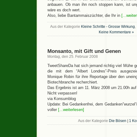
anbauen. Ob man ihn noch stoppen kann, ist un
wäre es doch wert.
Also, liebe Bantammaiszüchter, die Ihr in
[...weite
Aus der Kategorie
Kleine Schritte - Grosse Wirkung
,
Keine Kommentare »
Monsanto, mit Gift und Genen
Montag, den 25. Februar 2008
TweetShareDa hat sich jemand richtig viel Mühe g
die mit dem “Albert Londres”-Preis ausgezeic
Monique Robin für ihre Reportage über den unein
Biotechbranche recherchiert.
Das Ergebnis ist am 11. März 2008 um 21.00h auf 
Nicht verpassen!
via Konsumblog
Update: Bei Gedankenfrei, dem Gedanken”wurzel”(v
voller
[...weiterlesen]
Aus der Kategorie
Die Bösen
|
1 Ko