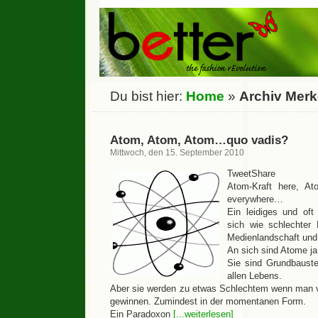
Du bist hier:
Home
»
Archiv Merk
Atom, Atom, Atom…quo vadis?
Mittwoch, den 15. September 2010
TweetShare
Atom-Kraft here, Ato
everywhere…
Ein leidiges und oft
sich wie schlechte
Medienlandschaft und 
An sich sind Atome ja
Sie sind Grundbauste
allen Lebens.
Aber sie werden zu etwas Schlechtem wenn man v
gewinnen. Zumindest in der momentanen Form.
Ein Paradoxon
[...weiterlesen]