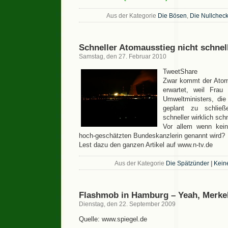
Aus der Kategorie
Die Bösen
,
Die Nullcheck
Schneller Atomausstieg nicht schnel
Samstag, den 27. Februar 2010
TweetShare
Zwar kommt der Atoma
erwartet, weil Fra
Umweltministers, die
geplant zu schließe
schneller wirklich sch
Vor allem wenn kein
hoch-geschätzten Bundeskanzlerin genannt wird?
Lest dazu den ganzen Artikel auf www.n-tv.de
Aus der Kategorie
Die Spätzünder
|
Kein
Flashmob in Hamburg – Yeah, Merke
Dienstag, den 22. September 2009
Quelle: www.spiegel.de