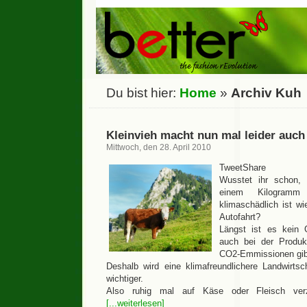
Du bist hier:
Home
»
Archiv Kuh
Kleinvieh macht nun mal leider auch 
Mittwoch, den 28. April 2010
TweetShare
Wusstet ihr schon, 
einem Kilogramm 
klimaschädlich ist wi
Autofahrt?
Längst ist es kein
auch bei der Produ
CO2-Emmissionen gib
Deshalb wird eine klimafreundlichere Landwirts
wichtiger.
Also ruhig mal auf Käse oder Fleisch verz
[...weiterlesen]