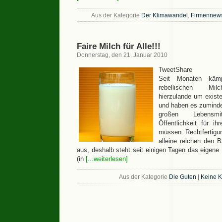
Aus der Kategorie
Der Klimawandel
,
Firmennew
Faire Milch für Alle!!!
Donnerstag, den 21. Januar 2010
TweetShare
Seit Monaten kämp
rebellischen Mil
hierzulande um exist
und haben es zumindes
großen Lebensmi
Öffentlichkeit für ihr
müssen. Rechtfertigu
alleine reichen den 
aus, deshalb steht seit einigen Tagen das eigene
(in
[...weiterlesen]
Aus der Kategorie
Die Guten
|
Keine 