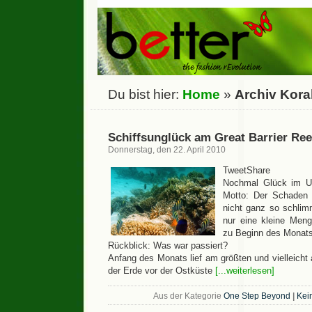
Du bist hier:
Home
»
Archiv Koral
Schiffsunglück am Great Barrier Ree
Donnerstag, den 22. April 2010
TweetShare
Nochmal Glück im Un
Motto: Der Schaden 
nicht ganz so schlim
nur eine kleine Meng
zu Beginn des Monats,
Rückblick: Was war passiert?
Anfang des Monats lief am größten und vielleicht 
der Erde vor der Ostküste
[...weiterlesen]
Aus der Kategorie
One Step Beyond
|
Kei