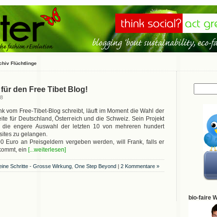
chiv Flüchtlinge
für den Free Tibet Blog!
08
 vom Free-Tibet-Blog schreibt, läuft im Moment die Wahl der
te für Deutschland, Österreich und die Schweiz. Sein Projekt
in die engere Auswahl der letzten 10 von mehreren hundert
ites zu gelangen.
 Euro an Preisgeldern vergeben werden, will Frank, falls er
kommt, ein
[...weiterlesen]
eine Schritte - Grosse Wirkung
,
One Step Beyond
|
2 Kommentare »
bio-faire 