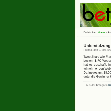
Du bist hier:
Home
»
Ar
Unterstützung 
Freitag, den 9. Mai 20
TweetShareWie Frank
besten .INFO Websei
hat es geschafft, 
teilnehmenden Webs
Da insgesamt 18.000
unter die Gewinner 
Aus der Kategorie
Kl