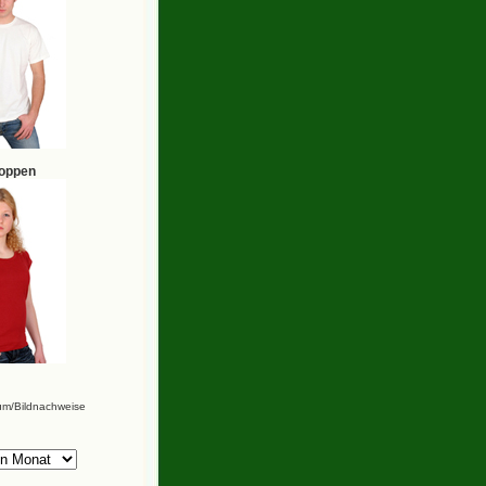
hoppen
um/Bildnachweise