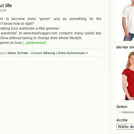
r life
 2008
nt to become more “green” and do something for the
’t know how to start?
making your wardrobe a little greener:
 wardrobe” at www.treehugger.com contains many useful tips
ollow without having to change their whole lifestyle.
spired on how
[...weiterlesen]
bio-fair s
gorie
Kleine Schritte - Grosse Wirkung
|
Keine Kommentare »
Seiten
Impress
Archiv