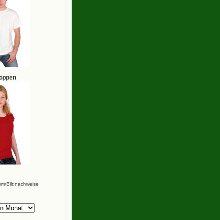
hoppen
um/Bildnachweise