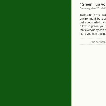
“Green” up you
Dienstag, den 20. Mai
TweetShareYou wa
environment, but don
Let’s get started by 
“How to green your
that everybody can f
Here you can get in
Aus der Kate