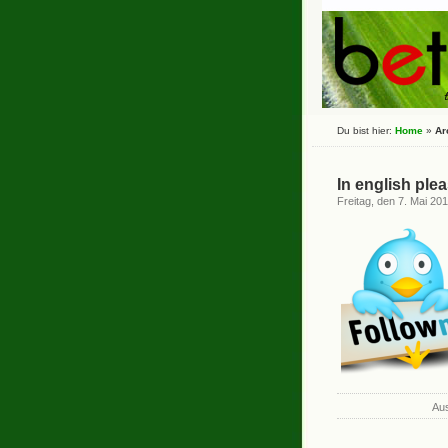
Du bist hier:
Home
»
Ar
In english pl
Freitag, den 7. Mai 20
Aus