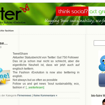
chiv fashion
ease…
10
TweetShare
Aktueller Statusbericht von Twitter: Gut 750 Follower
Das ist ja schon mal nicht so schlecht, aber die
eigentliche Neuheit ist, dass wir jetzt auch auf
englisch twittern.
The Fashion rEvolution is now also twittering in
english.
Not always but as often as possible
Follow us and get news ’bout sustainability, eco,
fashion n’
[...weiterlesen]
 der Kategorie
Firmennews
|
Keine Kommentare »
bio-faire 