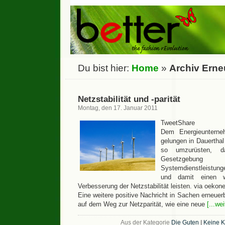
Du bist hier:
Home
»
Archiv Erne
Netzstabilität und -parität
Montag, den 17. Januar 2011
TweetShare
Dem Energieuntern
gelungen in Dauerthal
so umzurüsten, 
Gesetzgebu
Systemdienstleistung
und damit einen w
Verbesserung der Netzstabilität leisten. via oekon
Eine weitere positive Nachricht in Sachen erneuerb
auf dem Weg zur Netzparität, wie eine neue
[...we
Aus der Kategorie
Die Guten
|
Keine 