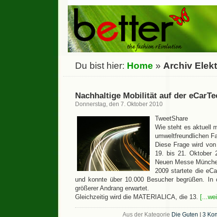
Du bist hier:
Home
»
Archiv Elek
Nachhaltige Mobilität auf der eCarTe
Donnerstag, den 7. Oktober 2010
TweetShare
Wie steht es aktuell m
umweltfreundlichen F
Diese Frage wird von
19. bis 21. Oktober
Neuen Messe München
2009 startete die eC
und konnte über 10.000 Besucher begrüßen. In 
größerer Andrang erwartet.
Gleichzeitig wird die MATERIALICA, die 13.
[...we
Aus der Kategorie
Die Guten
|
3 Ko