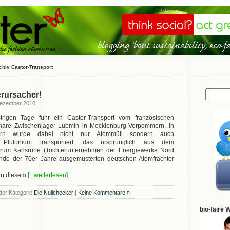
chiv Castor-Transport
rursacher!
Dezember 2010
rigen Tage fuhr ein Castor-Transport vom französischen
mare Zwischenlager Lubmin in Mecklenburg-Vorpommern. In
ern wurde dabei nicht nur Atommüll sondern auch
s Plutonium transportiert, das ursprünglich aus dem
rum Karlsruhe (Tochterunternehmen der Energiewerke Nord
de der 70er Jahre ausgemusterten deutschen Atomfrachter
 in diesem
[...weiterlesen]
der Kategorie
Die Nullchecker
|
Keine Kommentare »
bio-faire 