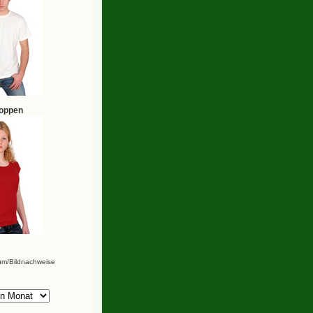
hoppen
um/Bildnachweise