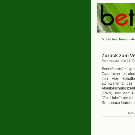
Du bist hier:
Home
»
Ar
Zurück zum Ve
Donnerstag, den 16. 
TweetShareAm gest
Cadarache ins ato
den vier Behält
atomwaffenfähige
Atomforschungszent
(EWN)) und dem En
“Otto Hahn” stammt.
Greepeace forderte
Aus 