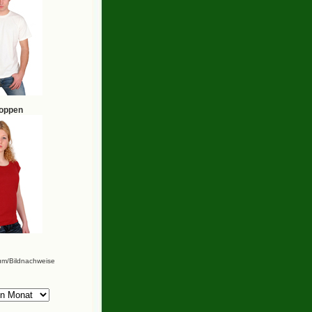
hoppen
um/Bildnachweise