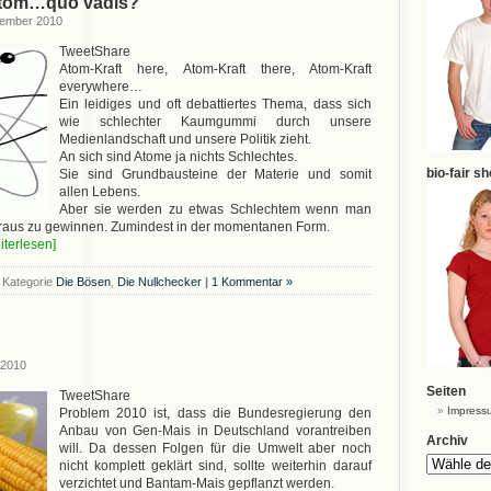
Atom…quo vadis?
tember 2010
TweetShare
Atom-Kraft here, Atom-Kraft there, Atom-Kraft
everywhere…
Ein leidiges und oft debattiertes Thema, dass sich
wie schlechter Kaumgummi durch unsere
Medienlandschaft und unsere Politik zieht.
An sich sind Atome ja nichts Schlechtes.
bio-fair s
Sie sind Grundbausteine der Materie und somit
allen Lebens.
Aber sie werden zu etwas Schlechtem wenn man
araus zu gewinnen. Zumindest in der momentanen Form.
eiterlesen]
 Kategorie
Die Bösen
,
Die Nullchecker
|
1 Kommentar »
D
 2010
Seiten
TweetShare
Impress
Problem 2010 ist, dass die Bundesregierung den
Anbau von Gen-Mais in Deutschland vorantreiben
Archiv
will. Da dessen Folgen für die Umwelt aber noch
nicht komplett geklärt sind, sollte weiterhin darauf
verzichtet und Bantam-Mais gepflanzt werden.