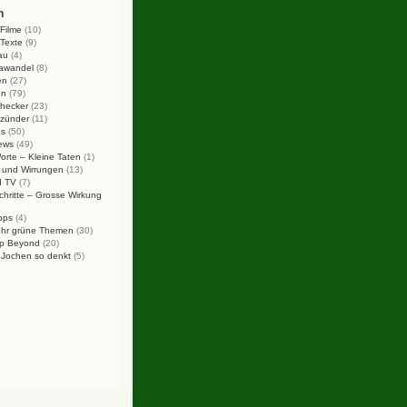
n
Filme
(10)
Texte
(9)
au
(4)
mawandel
(8)
en
(27)
en
(79)
checker
(23)
tzünder
(11)
ps
(50)
ews
(49)
rte – Kleine Taten
(1)
 und Wirrungen
(13)
d TV
(7)
chritte – Grosse Wirkung
pps
(4)
hr grüne Themen
(30)
p Beyond
(20)
 Jochen so denkt
(5)