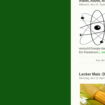
Atom, Atom, 
Mittwoch, den 15. Sep
versucht Energie d
Ein Paradoxon
[...w
Aus der
Lecker Mais :
Dienstag, den 13. April