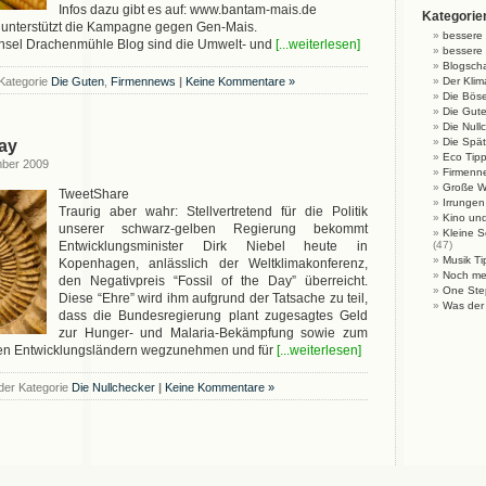
Infos dazu gibt es auf: www.bantam-mais.de
Kategorie
 unterstützt die Kampagne gegen Gen-Mais.
bessere 
nsel Drachenmühle Blog sind die Umwelt- und
[...weiterlesen]
bessere 
Blogsch
Kategorie
Die Guten
,
Firmennews
|
Keine Kommentare »
Der Kli
Die Bös
Die Gut
Die Null
Die Spä
Day
Eco Tip
mber 2009
Firmenn
Große Wo
TweetShare
Irrungen
Traurig aber wahr: Stellvertretend für die Politik
Kino un
unserer schwarz-gelben Regierung bekommt
Kleine S
Entwicklungsminister Dirk Niebel heute in
(47)
Musik Ti
Kopenhagen, anlässlich der Weltklimakonferenz,
Noch me
den Negativpreis “Fossil of the Day” überreicht.
One Ste
Diese “Ehre” wird ihm aufgrund der Tatsache zu teil,
Was der
dass die Bundesregierung plant zugesagtes Geld
zur Hunger- und Malaria-Bekämpfung sowie zum
en Entwicklungsländern wegzunehmen und für
[...weiterlesen]
der Kategorie
Die Nullchecker
|
Keine Kommentare »