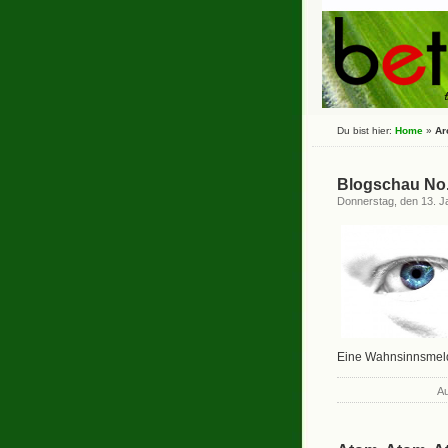
Du bist hier:
Home
»
Ar
Blogschau No
Donnerstag, den 13. J
Eine Wahnsinnsmel
Au