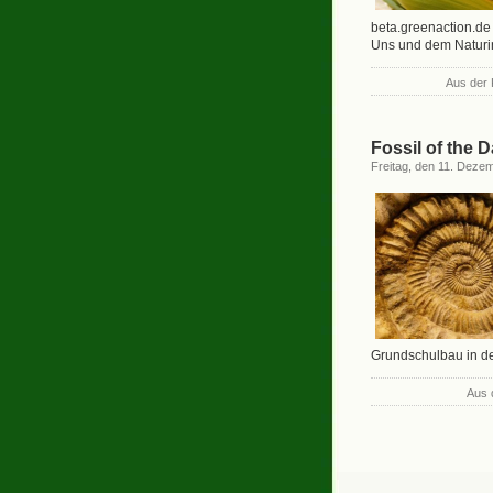
beta.greenaction.de
Uns und dem Naturi
Aus der 
Fossil of the 
Freitag, den 11. Deze
Grundschulbau in d
Aus 