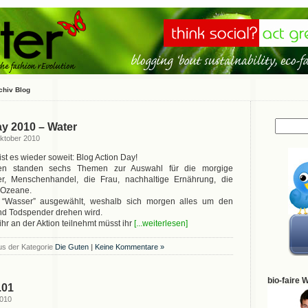
chiv Blog
ay 2010 – Water
ktober 2010
t es wieder soweit: Blog Action Day!
en standen sechs Themen zur Auswahl für die morgige
ser, Menschenhandel, die Frau, nachhaltige Ernährung, die
 Ozeane.
e “Wasser” ausgewählt, weshalb sich morgen alles um den
nd Todspender drehen wird.
hr an der Aktion teilnehmt müsst ihr
[...weiterlesen]
us der Kategorie
Die Guten
|
Keine Kommentare »
bio-faire 
.01
2010