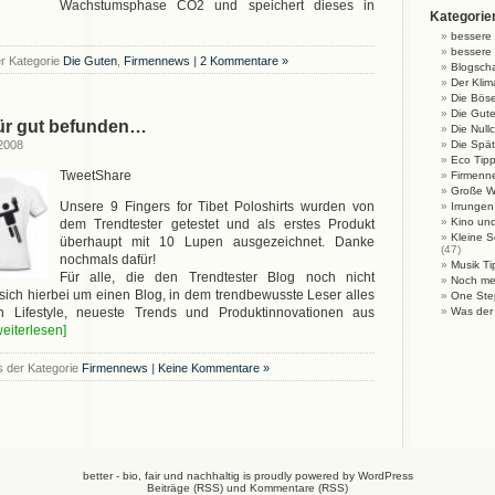
Wachstumsphase CO2 und speichert dieses in
Kategorie
bessere 
bessere 
r Kategorie
Die Guten
,
Firmennews
|
2 Kommentare »
Blogsch
Der Kli
Die Bös
Die Gut
für gut befunden…
Die Null
 2008
Die Spä
Eco Tip
TweetShare
Firmenn
Große Wo
Unsere 9 Fingers for Tibet Poloshirts wurden von
Irrungen
Kino un
dem Trendtester getestet und als erstes Produkt
Kleine S
überhaupt mit 10 Lupen ausgezeichnet. Danke
(47)
nochmals dafür!
Musik Ti
Für alle, die den Trendtester Blog noch nicht
Noch me
sich hierbei um einen Blog, in dem trendbewusste Leser alles
One Ste
Lifestyle, neueste Trends und Produktinnovationen aus
Was der
.weiterlesen]
 der Kategorie
Firmennews
|
Keine Kommentare »
better - bio, fair und nachhaltig is proudly powered by
WordPress
Beiträge (RSS)
und
Kommentare (RSS)