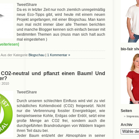
TweetShare
Da es in letzter Zeit nur noch ziemlich unregelmäßig
neue Eco-Tipps gibt, wird heute mit einem neuen
Projekt angefangen, mit einer Blogschau. Man kann
nun mal nicht immer über alle Themen berichten
und manche Blogger kennen sich einfach besser mit
bestimmten Themen aus (muss man sich halt auch
mal eingestehen )
.weiterlesen]
bio-fair s
Aus der Kategorie
Blogschau
|
1 Kommentar »
 CO2-neutral und pflanzt einen Baum! Und
er?
z 2010
TweetShare
Durch unseren schlechten Einfluss wird viel zu viel
schädliches Kohlendioxid (CO2) freigesetzt. Nicht
nur die Verbrennung fossiler Energieträger, wie
Seiten
beispielsweise Kohle, Erdgas oder Erdöl, setzt eine
Impress
große Menge an CO2 frei, sondern auch die
Archiv
durchgeführten Brandrodungen von Wäldern tragen
ihren Teil dazu bei.
Jeder Baum entzieht der Atmosphäre in seiner