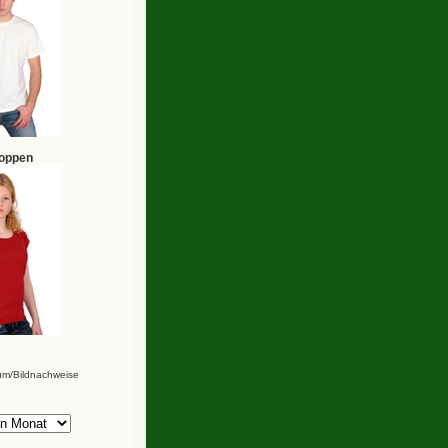
hoppen
um/Bildnachweise