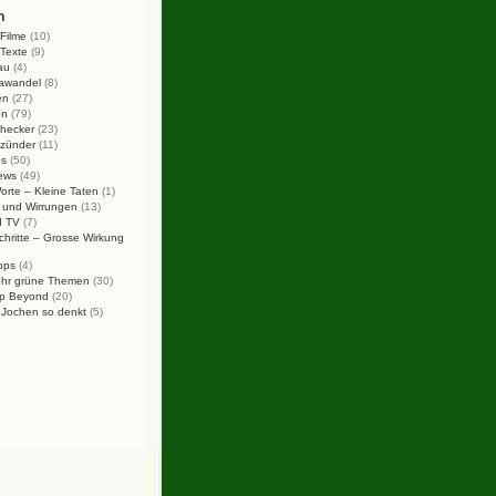
n
Filme
(10)
Texte
(9)
au
(4)
mawandel
(8)
en
(27)
en
(79)
checker
(23)
tzünder
(11)
ps
(50)
ews
(49)
rte – Kleine Taten
(1)
 und Wirrungen
(13)
d TV
(7)
chritte – Grosse Wirkung
pps
(4)
hr grüne Themen
(30)
p Beyond
(20)
 Jochen so denkt
(5)