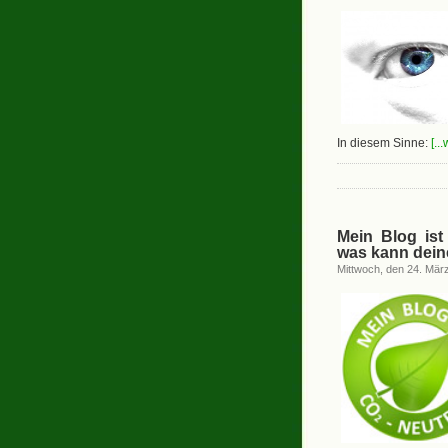
In diesem Sinne:
[..
Mein Blog ist
was kann dein
Mittwoch, den 24. Mär