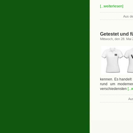
[...weiterlesen]
Aus de
Getestet und 
Mittwoch, den 28. Mai
kennen. Es handelt 
rund um modernen 
verschiedensten
[..
Aus