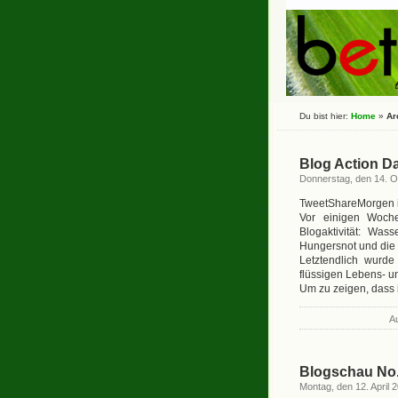
Du bist hier:
Home
»
Ar
Blog Action D
Donnerstag, den 14. O
TweetShareMorgen is
Vor einigen Woch
Blogaktivität: Was
Hungersnot und die
Letztendlich wurd
flüssigen Lebens- u
Um zu zeigen, dass i
A
Blogschau No
Montag, den 12. April 