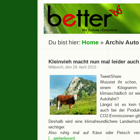
Du bist hier:
Home
»
Archiv Auto
Kleinvieh macht nun mal leider auch 
Mittwoch, den 28. April 2010
TweetShare
Wusstet ihr schon, 
einem Kilogramm 
klimaschädlich ist wi
Autofahrt?
Längst ist es kein
auch bei der Produ
CO2-Emmissionen gib
Deshalb wird eine klimafreundlichere Landwirts
wichtiger.
Also ruhig mal auf Käse oder Fleisch verz
[...weiterlesen]