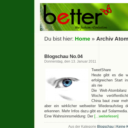
Du bist hier:
Home
»
Archiv Ato
Blogschau No.04
Donnerstag, den 13. Januar 2011
TweetShare
Heute gibt es die wi
erfolgreichen Start 
als nie
Die Welt-Atombilan
Woche veröffentlich
China baut zwar meh
aber ein wirklicher weltweiter Wiederaufstieg 
erkennen. Mehr Infos dazu gibt es auf Solarmedia.
Eine Wahnsinnsmeldung: Der
[...weiterlesen]
Aus der Kategorie
Blogschau
|
Keine 