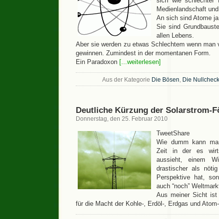
sich wie schlechte
Medienlandschaft und 
An sich sind Atome ja
Sie sind Grundbauste
allen Lebens.
Aber sie werden zu etwas Schlechtem wenn man v
gewinnen. Zumindest in der momentanen Form.
Ein Paradoxon
[...weiterlesen]
Aus der Kategorie
Die Bösen
,
Die Nullcheck
Deutliche Kürzung der Solarstrom-
Donnerstag, den 25. Februar 2010
TweetShare
Wie dumm kann man e
Zeit in der es wirt
aussieht, einem Wir
drastischer als nöti
Perspektive hat, so
auch “noch” Weltmarktf
Aus meiner Sicht ist
für die Macht der Kohle-, Erdöl-, Erdgas und Atom