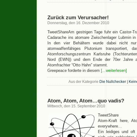
Zurück zum Verursacher!
Donnerstag, den 16. Dezember 2010
TweetShareAm gestrigen Tage fuhr ein Castor-Tr
Cadarache ins atomare Zwischenlager Lubmin i
In den vier Behältern wurde dabei nicht nu
atomwaffenfähiges Plutonium transportiert, 
Atomforschungszentrum Karlsruhe (Tochterunte
Nord (EWN)) und dem Ende der 70er Jahre a
Atomfrachter “Otto Hahn” stammt.
Greepeace forderte in diesem
[...weiterlesen]
Aus der Kategorie
Die Nullchecker
|
Kein
Atom, Atom, Atom…quo vadis?
Mittwoch, den 15. September 2010
TweetShare
Atom-Kraft here, Ato
everywhere…
Ein leidiges und oft