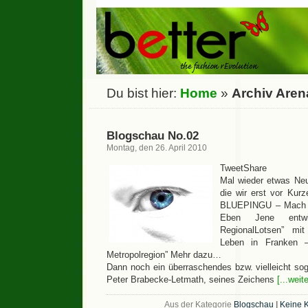
Du bist hier:
Home
»
Archiv Arena
Blogschau No.02
Montag, den 26. April 2010
TweetShare
Mal wieder etwas N
die wir erst vor Kurz
BLUEPINGU – Mach de
Eben Jene entwi
RegionalLotsen” mi
Leben in Franken 
Metropolregion” Mehr dazu…
Dann noch ein überraschendes bzw. vielleicht sog
Peter Brabecke-Letmath, seines Zeichens
[...weit
Aus der Kategorie
Blogschau
|
Keine 