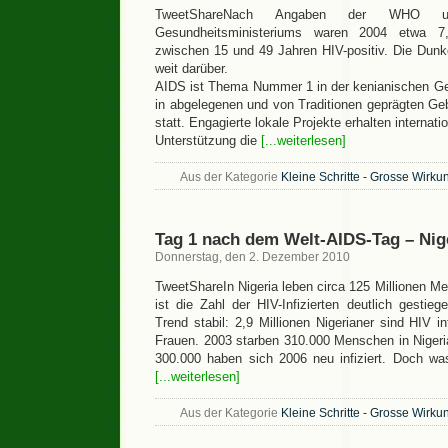
TweetShareNach Angaben der WHO un
Gesundheitsministeriums waren 2004 etwa 7
zwischen 15 und 49 Jahren HIV-positiv. Die Dunkel
weit darüber.
AIDS ist Thema Nummer 1 in der kenianischen Ges
in abgelegenen und von Traditionen geprägten Ge
statt. Engagierte lokale Projekte erhalten internat
Unterstützung die
[...weiterlesen]
Aus der Kategorie
Kleine Schritte - Grosse Wirku
Tag 1 nach dem Welt-AIDS-Tag – Nig
Donnerstag, den 2. Dezember 2010
TweetShareIn Nigeria leben circa 125 Millionen M
ist die Zahl der HIV-Infizierten deutlich gestie
Trend stabil: 2,9 Millionen Nigerianer sind HIV in
Frauen. 2003 starben 310.000 Menschen in Nigeri
300.000 haben sich 2006 neu infiziert. Doch wa
[...weiterlesen]
Aus der Kategorie
Kleine Schritte - Grosse Wirku