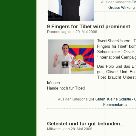
Aus der Kategorie
Fi
Grosse Wirkung
9 Fingers for Tibet wird prominent –
Donnerstag, den 29. Mai 2008
TweetShareUnsere T
Fingers for Tibet” k
Schauspieler Olive
“International Campaig
Das Polo und das En
gut, Oliver! Und Eu
Tibet braucht Unterst
können.
Hände hoch für Tibet!
Aus der Kategorie
Die Guten
,
Kleine Schritte -
Kommentare »
Getestet und für gut befunden…
Mittwoch, den 28. Mai 2008