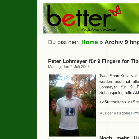
Du bist hier:
Home
»
Archiv 9 fing
Peter Lohmeyer für 9 Fingers for Tib
Montag, den 7. Juli 2008
TweetShareKurz vor
werden nochmal alle 
Lohmeyer für 9 Fi
Schauspieler, tolle Akt
>>Startseite<< >>Sh
Aus der Kategorie
Fir
Noch mehr Unt