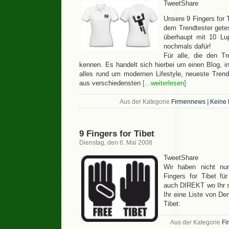
TweetShare
Unsere 9 Fingers for 
dem Trendtester getes
überhaupt mit 10 Lu
nochmals dafür!
Für alle, die den Tr
kennen. Es handelt sich hierbei um einen Blog, 
alles rund um modernen Lifestyle, neueste Tren
aus verschiedensten
[...weiterlesen]
Aus der Kategorie
Firmennews
|
Keine
9 Fingers for Tibet
Dienstag, den 6. Mai 2008
TweetShare
Wir haben nicht nu
Fingers for Tibet f
auch DIREKT wo Ihr si
Ihr eine Liste von D
Tibet:
Aus der Kategorie
Fi