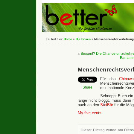
Du bist hier:
Home
»
Die Bösen
»
Menschenrechtsverletzung
«
Biosprit? Die Chance umzukehr
Bantamma
Menschenrechtsverl
Für das
Chinawa
Menschenrechtsve
Share
multinationale Konz
Schnappt Euch ein 
lange nicht bloggt, muss dann h
auch an den
StoiBär
für die Mögl
My five cents
Dieser Eintrag wurde am Dienst