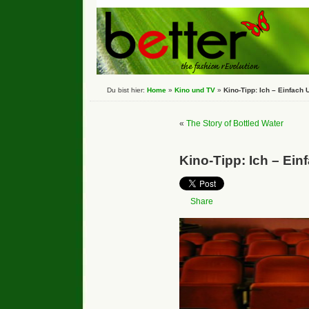
Du bist hier:
Home
»
Kino und TV
»
Kino-Tipp: Ich – Einfach
«
The Story of Bottled Water
Kino-Tipp: Ich – Ein
Share