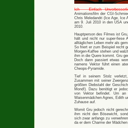
Ich – Einfach Unverbesserli
Animationsfilm der CGI-Schmied
Chris Meledandri (Ice Age, Ice 
am 9. Juli 2010 in den USA un
2010.
Hauptperson des Filmes ist Gru,
hält und nicht nur super-fiese
alltäglichen Leben mehr als geme
So friert er zum Beispiel recht
Morgen-Kaffee stehen und walzt 
ihm in die Quere kommt. Gru ge
Doch dann passiert etwas womi
namens Vektor führt einen ate
Cheops-Pyramide.
Tief in seinem Stolz verletzt
Zusammen mit seiner Zwergenar
größten Diebstahl der Geschich
Mond!). Dazu benötigt er jedo
von Vektor befindet. Um an 
Waisenmädchen Agnes, Edith und
Zuhause auf.
Womit Gru jedoch nicht gerechn
ihm nicht den Bösewicht, sonde
sich zwar anfangs zu verwehren
da er dem Charme der Mädchen e