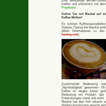
Eine beidseitige win-win-Situa
Kaffee und unterstützt mit dem
Projekten
)
Gehen Sie mit Maskal auf ei
Kaffee-Welten!
Es können Kaffeespezialitäte
Südsee (Tanna) bei Maskal probi
(Mehr Informationen zu den
hunting.com
)
Zunehmende Bedeutung ha
„Nachhaltigkeit“ gewonnen: Ob
Kaffee ist wegen seiner große
Bedeutung ein Produkt, das 
Entwicklungen stand und steht.
Maskal hat dies früh erkannt 
(hohen) Ansprüchen gerecht wird