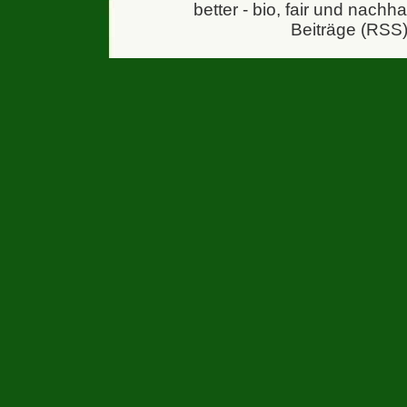
better - bio, fair und nachh
Beiträge (RSS