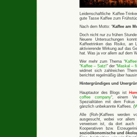
Leidenschaftliche Kaffee-Trink
gute Tasse Kaffee zum Frühstü
Nach dem Motto: “
Kaffee am M
Doch nicht nur zu frühen Stunden
Neuere Untersuchungen konnt
Kaffeetrinken das Risiko, an 
aktivierende Wirkung auf das Ge
hat. Was ja vor allem auf dem We
Wer mehr zum Thema “
Kaffee
“
Kaffee – Satz!
” der “
Maskal – f
widmet sich zahlreichen The
berichtet regelmäßig über hausi
Hintergründiges und Unergründ
Hauptautor des Blogs ist
Han
coffee company
“, einem Ve
Spezialitäten mit dem Fokus
gänzlich unbekannte Kaffees. (
W
Alle (Roh-)Kaffees werden 
ausgesucht, wobei vor allem 
verweisen ist, da dort auch 
Kooperativen bzw. Erzeugeri
sozioökonomische und ökolog