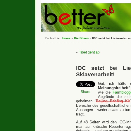
Du bist hier:
Home
»
Die Bösen
»
IOC setzt bei Lieferanten a
«
Tibet geht ab
IOC setzt bei Lie
Sklavenarbeit!
Gut, ich hätte
Meinungsfreiheit”
Share
wie die
Farmblogg
Abgründe die si
geheimen “
Beijing Briefing Kit
Bereiche des gesellschaftliche
Aussagen – weder etwas zu tun 
trägt.
Auf 48 Seiten wird den IOC-Mi
man auf kritische Reporterfra
defensiv… und am wichtigsten n