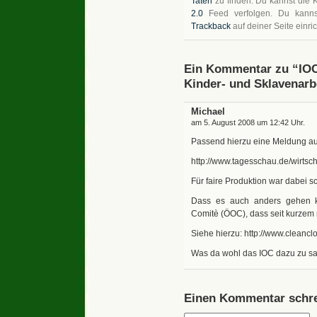
Taten
zu finden. Du kannst die
2.0
Feed verfolgen. Du kann
Trackback
auf deiner Seite einri
Ein Kommentar zu “IOC 
Kinder- und Sklavenarb
Michael
am 5. August 2008 um 12:42 Uhr.
Passend hierzu eine Meldung au
http://www.tagesschau.de/wirtsc
Für faire Produktion war dabei s
Dass es auch anders gehen ka
Comitè (ÖOC), dass seit kurzem
Siehe hierzu:
http://www.cleancl
Was da wohl das IOC dazu zu s
Einen Kommentar schre