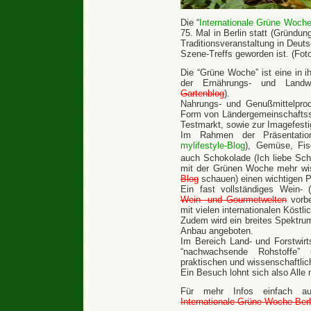
Die “
Internationale Grüne Woch
75. Mal in Berlin statt (Gründung
Traditionsveranstaltung in Deut
Szene-Treffs geworden ist. (Fot
Die “Grüne Woche” ist eine in ihr
der Ernährungs- und Landwi
Gartenblog
).
Nahrungs- und Genußmittelpro
Form von Ländergemeinschaftss
Testmarkt, sowie zur Imagefesti
Im Rahmen der Präsentatio
mylifestyle-Blog
), Gemüse, Fisc
auch Schokolade (Ich liebe Sc
mit der Grünen Woche mehr wi
Blog
schauen) einen wichtigen Pl
Ein fast vollständiges Wein
Wein- und Gourmetwelten
vorbe
mit vielen internationalen Köstli
Zudem wird ein breites Spektrum
Anbau angeboten.
Im Bereich Land- und Forstwir
“nachwachsende Rohstoffe” 
praktischen und wissenschaftlic
Ein Besuch lohnt sich also Alle 
Für mehr Infos einfach au
Internationale Grüne Woche Berl