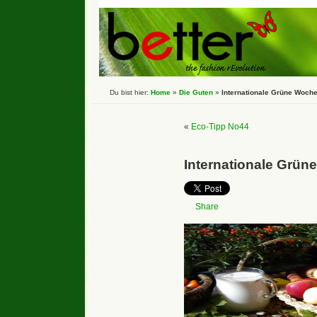
Du bist hier:
Home
»
Die Guten
»
Internationale Grüne Woch
«
Eco-Tipp No44
Internationale Grün
Share