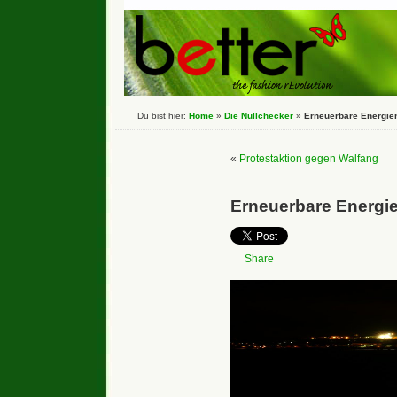
Du bist hier:
Home
»
Die Nullchecker
»
Erneuerbare Energien
«
Protestaktion gegen Walfang
Erneuerbare Energie
Share