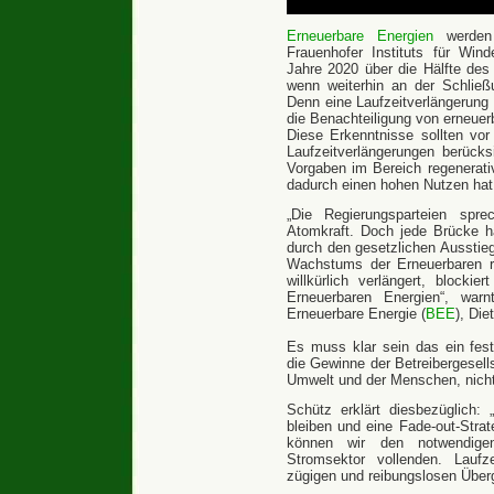
Erneuerbare Energien
werden 
Frauenhofer Instituts für Win
Jahre 2020 über die Hälfte des
wenn weiterhin an der Schließ
Denn eine Laufzeitverlängerung
die Benachteiligung von erneuer
Diese Erkenntnisse sollten vor
Laufzeitverlängerungen berück
Vorgaben im Bereich regenerat
dadurch einen hohen Nutzen hat
„Die Regierungsparteien spr
Atomkraft. Doch jede Brücke ha
durch den gesetzlichen Ausstieg
Wachstums der Erneuerbaren ric
willkürlich verlängert, blockie
Erneuerbaren Energien“, war
Erneuerbare Energie (
BEE
), Di
Es muss klar sein das ein fest
die Gewinne der Betreibergesell
Umwelt und der Menschen, nicht
Schütz erklärt diesbezüglich
bleiben und eine Fade-out-Stra
können wir den notwendige
Stromsektor vollenden. Laufz
zügigen und reibungslosen Überg