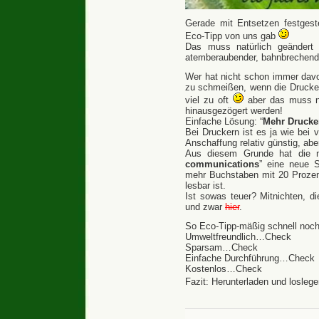
Gerade mit Entsetzen festgest
Eco-Tipp von uns gab
Das muss natürlich geändert 
atemberaubender, bahnbrechen
Wer hat nicht schon immer dav
zu schmeißen, wenn die Druckerp
viel zu oft
aber das muss ni
hinausgezögert werden!
Einfache Lösung: “
Mehr Drucke
Bei Druckern ist es ja wie bei 
Anschaffung relativ günstig, abe
Aus diesem Grunde hat die ni
communications
” eine neue S
mehr Buchstaben mit 20 Prozen
lesbar ist.
Ist sowas teuer? Mitnichten, di
und zwar
hier
.
So Eco-Tipp-mäßig schnell noch
Umweltfreundlich…Check
Sparsam…Check
Einfache Durchführung…Check
Kostenlos…Check
Fazit: Herunterladen und losle