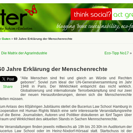
e Guten
»
60 Jahre Erklärung der Menschenrechte
«
Die Matrix der Agrarindustrie
Eco-Tipp No17
»
60 Jahre Erklärung der Menschenrechte
“Alle Menschen sind frei und gleich an Würde und Rechten
geboren”. Soviel zum Ideal der UN-Generalversammlung im Jahr
1948 in Paris. Der Wirklichkeit entspricht das nicht wirklich.
Share
Globalisierung und internationale Terrorbekämpfung sind nur zwei
der neuen Herausforderungen, denen sich die Menschenrechte
tellen müssen.
um Anlass des 60jährigen Jubiläums stellet die Bucerius Law School Hamburg in
ooperation mit Human Rights Watch eine sehr interessante Veranstaltungsreihe
uf die Beine. Journalisten, Autoren und Politiker diskutieren an fünf Tagen über
raum und Wirklichkeit des aktuellen Stands in Sachen Mennschenrechte.
ie Veranstaltungen finden jeweils mittwochs ab 19h bis 20.30h im Auditorium der
ucerius Law School oder im Heinz-Nixdorf-Hörsaal statt. Startschuss ist der