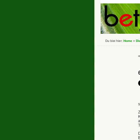
Du bist hier:
Home
»
Di
s
Z
K
a
T
D
B