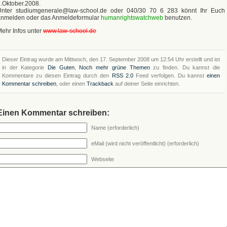
.Oktober.2008.
Unter studiumgenerale@law-school.de oder 040/30 70 6 283 könnt Ihr Euch
anmelden oder das Anmeldeformular
humanrightswatchweb
benutzen.
ehr Infos unter
www.law-school.de
Dieser Eintrag wurde am Mittwoch, den 17. September 2008 um 12:54 Uhr erstellt und ist
in der Kategorie
Die Guten
,
Noch mehr grüne Themen
zu finden. Du kannst die
Kommentare zu diesen Eintrag durch den
RSS 2.0
Feed verfolgen. Du kannst
einen
Kommentar schreiben
, oder einen
Trackback
auf deiner Seite einrichten.
Einen Kommentar schreiben:
Name (erforderlich)
eMail (wird nicht veröffentlicht) (erforderlich)
Webseite